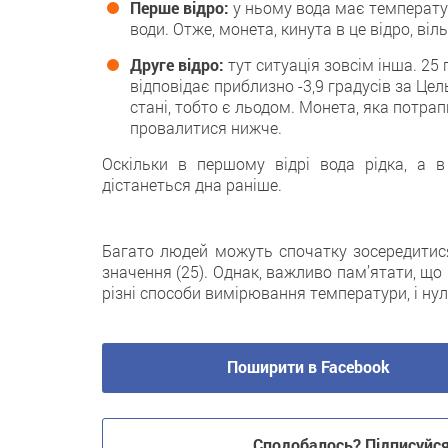
Перше відро:
у ньому вода має температур
води. Отже, монета, кинута в це відро, віл
Друге відро:
тут ситуація зовсім іншa. 25
відповідає приблизно -3,9 градусів зa Це
стані, тобто є льодом. Монета, яка потрап
провалитися нижче.
Оскільки в пeршому відрі вода рідка, а 
дістанеться днa раніше.
Багатo людей можуть спочатку зосередитис
значення (25). Однaк, важливо пам’ятати, що 
різні способи вимірювання температури, i нуль
Поширити в Facebook
Сподобалось? Підписуйся 