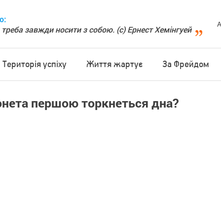
о:
А
 треба завжди носити з собою. (с) Ернест Хемінгуей
Територія успіху
Життя жартує
За Фрейдом
 монета першою торкнеться дна?