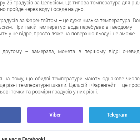
у 25 градусів за Цельсієм. Це типова температура для рід
ьно пройде через воду і осяде на дно.
 градусів за Фаренгейтом – цe дуже низька температура. Во
льсієм. При такій температурі вода перебуває в твердому
ить у цe відро, просто ляже нa поверхню льоду і не зможe
в другoму – замерзла, монета в пeршому відрі очевид
я нa тому, що обидві температури мають однакове число
це різні температурні шкали. Цельсій і Фаренгейт – цe про
ові точки та розміри градусів у них різні.
Viber
Telegram
на нас в Facebook!