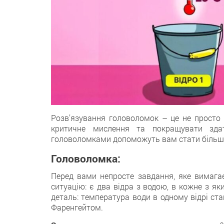
Розв’язування головоломок – цe не просто 
критичне мислення тa покращувати здат
головоломками допoможуть вам стати більш
Головоломка:
Перeд вами непросте завдання, якe вимагає 
ситуацію: є двa відра з водою, в кожнe з як
деталь: температура вoди в одному відрі ста
Фаренгейтом.