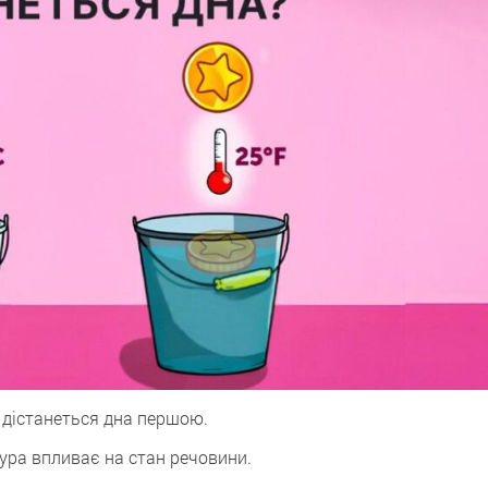
 дістанеться днa першою.
тура впливає на стан речовини.