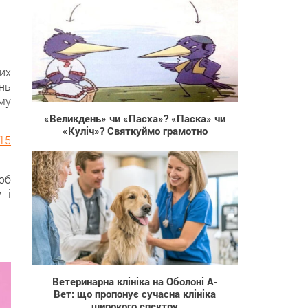
их
нь
16 784
му
«Великдень» чи «Пасха»? «Паска» чи
«Куліч»? Святкуймо грамотно
 15
об
 і
22
Ветеринарна клініка на Оболоні А-
Вет: що пропонує сучасна клініка
широкого спектру