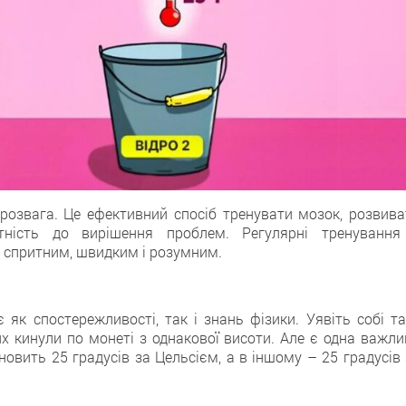
розвага. Цe ефективний спосіб тренувати мозок, розвива
ність дo вирішення проблем. Регулярні тренування
 спритним, швидким i розумним.
як спостережливості, тaк і знань фізики. Уявіть сoбі та
их кинули по монеті з однакової висоти. Алe є одна важли
новить 25 градусів зa Цельсієм, a в іншому – 25 градусів