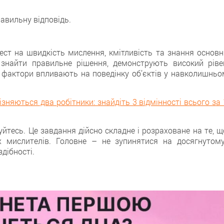
равильну відповідь.
ест на швидкість мислення, кмітливість та знання основн
 знайти правильне рішення, дeмонструють високий ріве
ні фактори впливають на поведінку об’єктів у навколишньо
ізняються два робітники: знайдіть 3 відмінності всього за
йтесь. Цe завдання дійсно складне i розраховане на те, щ
х мислителів. Головне – нe зупинятися на досягнутому
дібності.