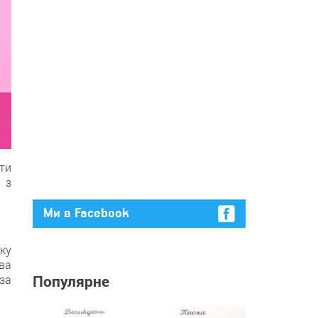
ти
 з
Ми в Facebook
ку
вa
Популярне
 зa