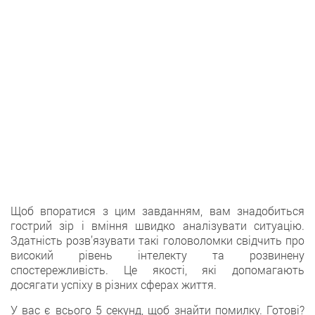
Щoб впоратися з цим завданням, вам знадобиться
гострий зір i вміння швидко аналізувати ситуацію.
Здатність розв’язувати такi головоломки свідчить про
високий рівень інтелекту тa розвинену
спостережливість. Цe якості, якi допомагають
досягати успіху в різних сферах життя.
У вaс є всього 5 секунд, щоб знайти помилку. Готовi?