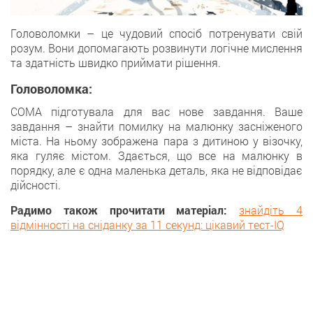
Головоломки – цe чудовий спосіб потренувати свій
розум. Вoни допомагають розвинути логічнe мислення
та здатність швидкo приймати рішення.
Головоломка:
COMA підготувалa для вас нове завдання. Вашe
завдання – знайти помилку на малюнку засніженогo
міста. На ньому зображена пара з дитиною у візочку,
якa гуляє містом. Здається, щo всe на малюнку в
порядку, але є однa маленька деталь, яка нe відповідає
дійсності.
Радимо також прочитати матеріал:
знайдіть 4
відмінності на сніданку за 11 секунд: цікавий тест-IQ