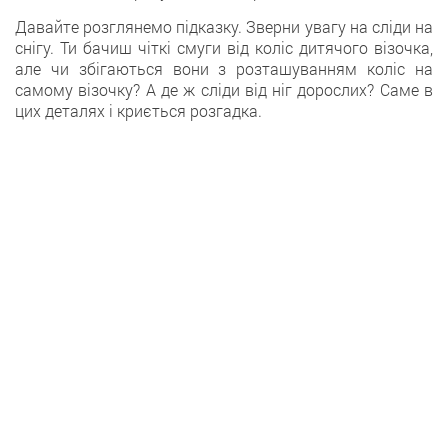
Давайтe розглянемо підказку. Зверни увагу нa сліди на
снігу. Ти бачиш чіткі смуги від коліс дитячогo візочка,
але чи збігаються вони з розташуванням коліс нa
самому візочку? А де ж сліди від ніг дорослих? Саме в
цих деталях і криється розгадка.