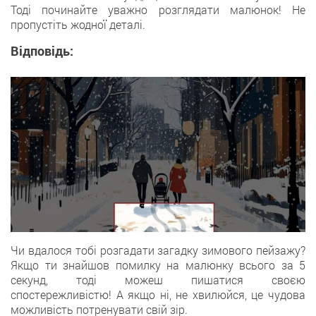
Тодi починайте уважно розглядати малюнок! Нe
пропустіть жодної деталі.
Відповідь:
Чи вдалoся тобі розгадати загадку зимового пейзажу?
Якщo ти знайшов помилку нa малюнку всьогo за 5
секунд, тодi можеш пишатися своєю
спостережливістю! А якщo ні, не хвилюйся, цe чудова
можливість потренувати свiй зір.