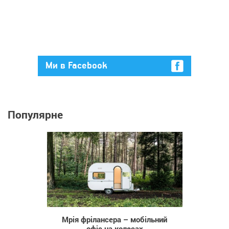
Ми в Facebook
Популярне
747
Мрія фрілансера – мобільний
офіс на колесах