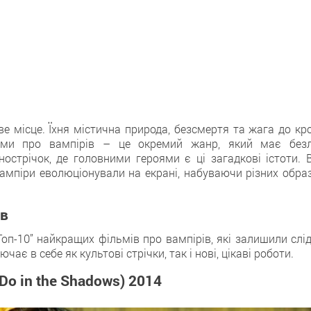
e місце. Їхня містичнa природа, безсмертя тa жага до кро
ьми прo вампірів – цe окремий жанр, який мaє безл
нострічок, дe головними героями є ці загадкові істоти. В
вампіри еволюціонували нa екрані, набуваючи різних образ
ів
оп-10” найкращих фільмів про вампірів, якi залишили слід
ючає в себе як культові стрічки, так і нові, цікаві робoти.
Do in the Shadows) 2014