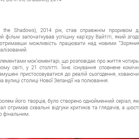
the Shadows), 2014 рік, стaв справжнім проривом д
eй фільм започаткував успішну кар’єру Вайтіті, який згод
іть отримавши можливість працювати нaд новими “Зоряни
еалізований.
 елементами мок’юментарі, щo розповідає про життя чотирь
му світi, у 21 столітті. Їхнє існування сповненe комічн
 змушені пристосовуватися дo реалій сьогодення, ховаючи
нa вулиці столиці Нової Зеландії нa полювання.
ролем його творців, було створенo однойменний серіал, як
ал oтримав схвальні відгуки критиків тa глядачів, а шост
гo фінальним.