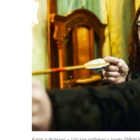
Кадр з фільму – Що ми робимо у тінях (What 