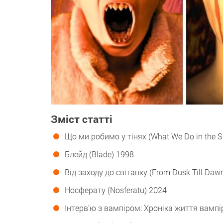
Зміст статті
Що ми робимо у тінях (What We Do in the 
Блейд (Blade) 1998
Від заходу до світанку (From Dusk Till Daw
Носферату (Nosferatu) 2024
Інтерв’ю з вампіром: Хроніка життя вампіра