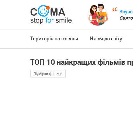
Влучн
Свято
Територія натхнення
Навколо світу
ТОП 10 найкращих фільмів п
Підбірки фільмів