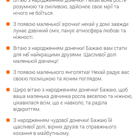
розумною та сміливою, здійснює своє мрії та
нічого не боїться.
З появою маленької зірочки! нехай у домі завжди
лунає дзвінкий сміх, панує атмосфера любові та
ніжності.
Вітаю з народженням донечки! Бажаю вам стати
для неї найкращими друзями. Щасливої долі
маленькій дівчинці!
З появою маленького янголятка! Нехай радує вас
своєю посмішкою та ясним поглядом.
Щиро вітаю з народженням донечки! Бажаю, щоб
ваша маленька дівчинка росла веселою та ніжною,
цікавилася всім, що є навколо, та раділа
відкриттям.
З народженням чудової донечки! Бажаю їй
щасливої долі, вірних друзів та справжнього
кохання в майбутньому.