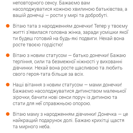
неповторного сенсу. Бажаємо вам
насолоджуватися кожною хвилиною батьківства, а
вашій донечці — рости у мирі та добробуті.
Вітаю тата з народженням донечки! Тепер у твоєму
житті з’явилася головна жінка, заради усмішки якої
ти будеш готовий на будь-які подвиги. Нехай вона
росте твоєю гордістю!
Вітаю з новим статусом — батько донечки! Бажаю
терпіння, сили та безмежної ніжності у вихованні
дівчинки. Нехай вона росте щасливою та любить
свого героя-тата більше за всіх.
Наші вітання з новим статусом — мами донечки!
Бажаємо насолоджуватися дитинством маленької
зірочки, бачити нові сенси поруч із дитиною та
стати для неї справжньою опорою.
Вітаю маму з народженням дівчинки! Донечка — це
найкращий подарунок долі. Бажаю крихітці щастя
та мирного неба.