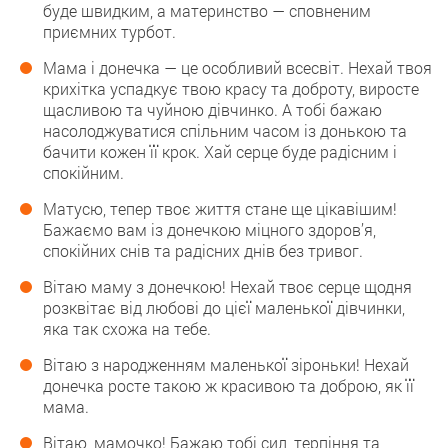
буде швидким, а материнство — сповненим
приємних турбот.
Мама і донечка — це особливий всесвіт. Нехай твоя
крихітка успадкує твою красу та доброту, виросте
щасливою та чуйною дівчинко. А тобі бажаю
насолоджуватися спільним часом із донькою та
бачити кожен її крок. Хай серце буде радісним і
спокійним.
Матусю, тепер твоє життя стане ще цікавішим!
Бажаємо вам із донечкою міцного здоров’я,
спокійних снів та радісних днів без тривог.
Вітаю маму з донечкою! Нехай твоє серце щодня
розквітає від любові до цієї маленької дівчинки,
яка так схожа на тебе.
Вітаю з народженням маленької зіроньки! Нехай
донечка росте такою ж красивою та доброю, як її
мама.
Вітаю, мамочко! Бажаю тобі сил, терпіння та