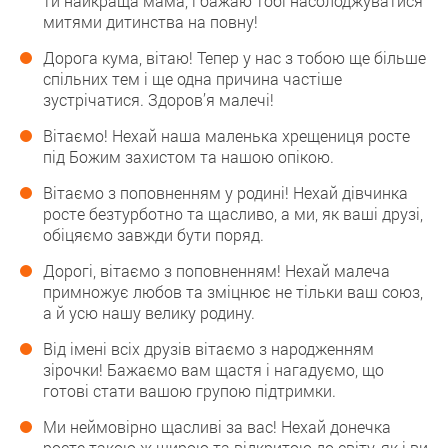
ти найкраща мама, і бажаю тобі насолоджуватися
митями дитинства на повну!
Дорога кума, вітаю! Тепер у нас з тобою ще більше
спільних тем і ще одна причина частіше
зустрічатися. Здоров’я малечі!
Вітаємо! Нехай наша маленька хрещениця росте
під Божим захистом та нашою опікою.
Вітаємо з поповненням у родині! Нехай дівчинка
росте безтурботно та щасливо, а ми, як ваші друзі,
обіцяємо завжди бути поряд.
Дорогі, вітаємо з поповненням! Нехай малеча
примножує любов та зміцнює не тільки ваш союз,
а й усю нашу велику родину.
Від імені всіх друзів вітаємо з народженням
зірочки! Бажаємо вам щастя і нагадуємо, що
готові стати вашою групою підтримки.
Ми неймовірно щасливі за вас! Нехай донечка
росте такою ж щирою та відкритою до світу, як і ви