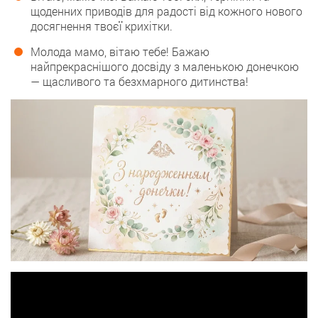
щоденних приводів для радості від кожного нового
досягнення твоєї крихітки.
Молода мамо, вітаю тебе! Бажаю
найпрекраснішого досвіду з маленькою донечкою
— щасливого та безхмарного дитинства!