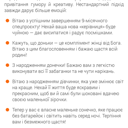
привітання гумору й креативу. Нестандартний підхід
завжди дарує більше емоцій:
Вітаю з успішним завершенням 9-місячного
спецпроєкту! Нехай ваша нова «керівниця» буде
чуйною — дає висипатися і радує посмішками.
Кажуть, що доньки — це комплімент жінці від Бога.
Вітаю з цим благословенням і бажаю щастя всій
родині!
З народженням донечки! Бажаю вам з легкістю
виконувати всі її забаганки та не чути нарікань.
Вітаю з народженням дівчинки, яка уже змінює світ
на краще. Нехай її життя буде яскравим і
прекрасним, щоб ви й самі були шоковані вдачею
своєю маленької зірочки.
Тепер у вас є власне маленьке сонечко, яке працює
без батарейок і світить навіть серед ночі. Терпіння
вам і безмежного щастя!