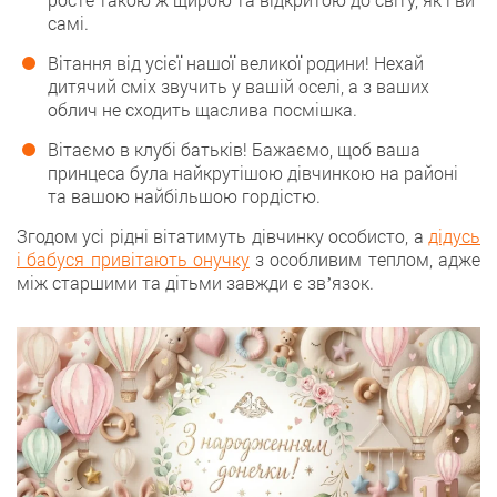
самі.
Вітання від усієї нашої великої родини! Нехай
дитячий сміх звучить у вашій оселі, а з ваших
облич не сходить щаслива посмішка.
Вітаємо в клубі батьків! Бажаємо, щоб ваша
принцеса була найкрутішою дівчинкою на районі
та вашою найбільшою гордістю.
Згодом усі рідні вітатимуть дівчинку особисто, а
дідусь
і бабуся привітають онучку
з особливим теплом, адже
між старшими та дітьми завжди є звʼязок.