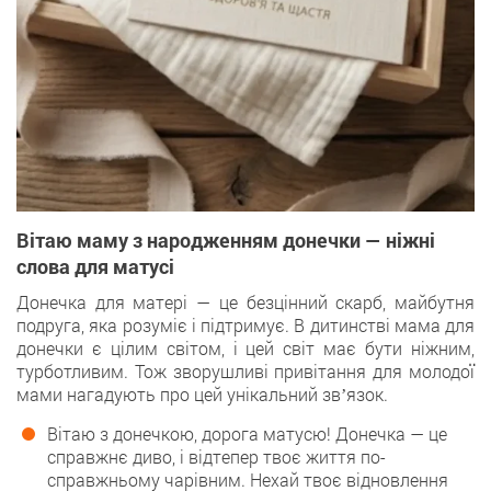
Вітаю маму з народженням донечки — ніжні
слова для матусі
Донечка для матері — це безцінний скарб, майбутня
подруга, яка розуміє і підтримує. В дитинстві мама для
донечки є цілим світом, і цей світ має бути ніжним,
турботливим. Тож зворушливі привітання для молодої
мами нагадують про цей унікальний звʼязок.
Вітаю з донечкою, дорога матусю! Донечка — це
справжнє диво, і відтепер твоє життя по-
справжньому чарівним. Нехай твоє відновлення