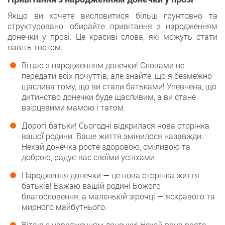
Якщо ви хочете висловитися більш грунтовно та
структуровано, обирайте привітання з народженням
донечки у прозі. Це красиві слова, які можуть стати
навіть тостом.
Вітаю з народженням донечки! Словами не
передати всіх почуттів, але знайте, що я безмежно
щаслива тому, що ви стали батьками! Упевнена, що
дитинство донечки буде щасливим, а ви стане
взірцевими мамою і татом.
Дорогі батьки! Сьогодні відкрилася нова сторінка
вашої родини. Ваше життя змінилося назавжди.
Нехай донечка росте здоровою, сміливою та
доброю, радує вас своїми успіхами.
Народження донечки — це нова сторінка життя
батьків! Бажаю вашій родині Божого
благословення, а маленькій зірочці — яскравого та
мирного майбутнього.
Вітаю з народженням донечки! Нехай вона росте