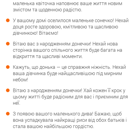
маленька квіточка наповнює ваше життя новим
змістом та щоденною радістю.
У вашому домі оселилося маленьке сонечко! Нехай
доця росте здоровою, кмітливою та щасливою
дівчинкою! Вітаємо!
Вітаю вас з народженням донечки! Нехай нова
сторінка вашого спільного життя буде багата на
відкриття та щасливі моменти.
Кажуть, що донька — це справжня ніжність. Нехай
ваша дівчинка буде найщасливішою під мирним
небом!
Вітаю з народженням донечки! Хай кожен її крок у
цьому житті буде радісним для вас і приємним для
неї.
З появою вашого маленького дива! Бажаю, щоб
вона успадкувала найкращі риси від обох батьків і
стала вашою найбільшою гордістю.