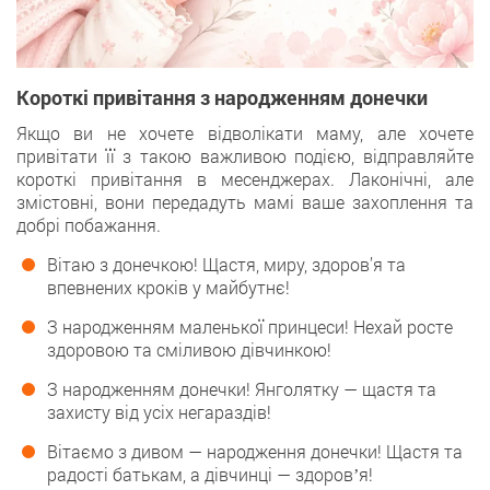
Короткі привітання з народженням донечки
Якщо ви не хочете відволікати маму, але хочете
привітати її з такою важливою подією, відправляйте
короткі привітання в месенджерах. Лаконічні, але
змістовні, вони передадуть мамі ваше захоплення та
добрі побажання.
Вітаю з донечкою! Щастя, миру, здоров’я та
впевнених кроків у майбутнє!
З народженням маленької принцеси! Нехай росте
здоровою та сміливою дівчинкою!
З народженням донечки! Янголятку — щастя та
захисту від усіх негараздів!
Вітаємо з дивом — народження донечки! Щастя та
радості батькам, а дівчинці — здоровʼя!