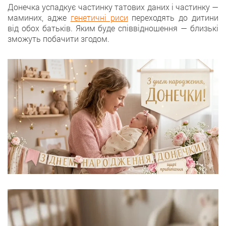
Донечка успадкує частинку татових даних і частинку —
маминих, адже
генетичні риси
переходять до дитини
від обох батьків. Яким буде співвідношення — близькі
зможуть побачити згодом.