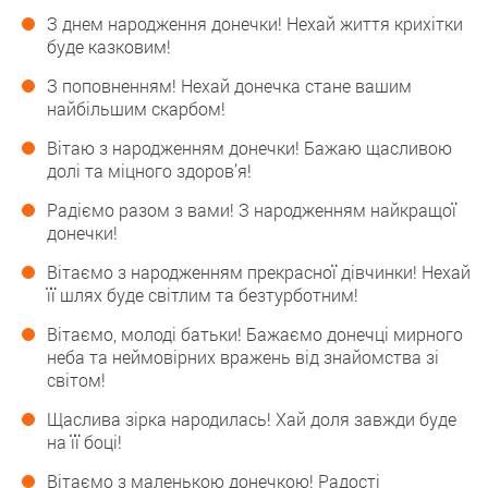
З днем народження донечки! Нехай життя крихітки
буде казковим!
З поповненням! Нехай донечка стане вашим
найбільшим скарбом!
Вітаю з народженням донечки! Бажаю щасливою
долі та міцного здоров’я!
Радіємо разом з вами! З народженням найкращої
донечки!
Вітаємо з народженням прекрасної дівчинки! Нехай
її шлях буде світлим та безтурботним!
Вітаємо, молоді батьки! Бажаємо донечці мирного
неба та неймовірних вражень від знайомства зі
світом!
Щаслива зірка народилась! Хай доля завжди буде
на її боці!
Вітаємо з маленькою донечкою! Радості