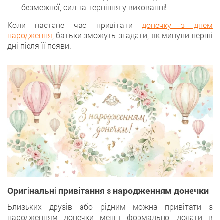
безмежної, сил та терпіння у вихованні!
Коли настане час привітати
донечку з днем
народження
, батьки зможуть згадати, як минули перші
дні після її появи.
Оригінальні привітання з народженням донечки
Близьких друзів або рідним можна привітати з
народженням донечки менш формально, додати в