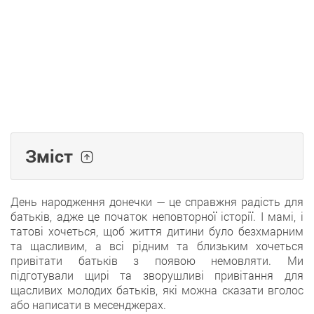
Зміст
День народження донечки — це справжня радість для
батьків, адже це початок неповторної історії. І мамі, і
татові хочеться, щоб життя дитини було безхмарним
та щасливим, а всі рідним та близьким хочеться
привітати батьків з появою немовляти. Ми
підготували щирі та зворушливі привітання для
щасливих молодих батьків, які можна сказати вголос
або написати в месенджерах.