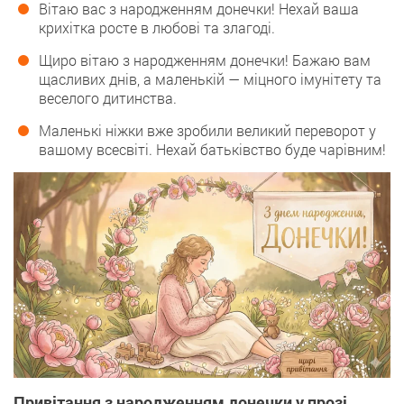
Вітаю вас з народженням донечки! Нехай ваша
крихітка росте в любові та злагоді.
Щиро вітаю з народженням донечки! Бажаю вам
щасливих днів, а маленькій — міцного імунітету та
веселого дитинства.
Маленькі ніжки вже зробили великий переворот у
вашому всесвіті. Нехай батьківство буде чарівним!
Привітання з народженням донечки у прозі