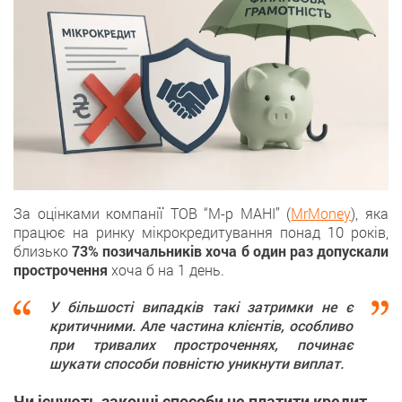
За оцінками компанії ТОВ “М-р МАНІ” (
MrMoney
), яка
працює на ринку мікрокредитування понад 10 років,
близько
73% позичальників хоча б один раз допускали
прострочення
хоча б на 1 день.
У більшості випадків такі затримки не є
критичними. Але частина клієнтів, особливо
при тривалих простроченнях, починає
шукати способи повністю уникнути виплат.
Чи існують законні способи не платити кредит