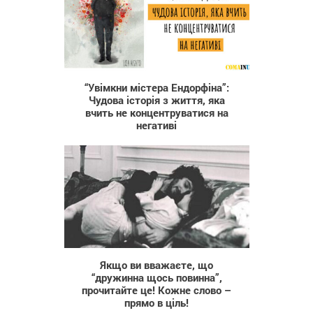
1 319
“Увімкни містера Ендорфіна”:
Чудова історія з життя, яка
вчить не концентруватися на
негативі
60 184
Якщо ви вважаєте, що
“дружинна щось повинна”,
прочитайте це! Кожне слово –
прямо в ціль!