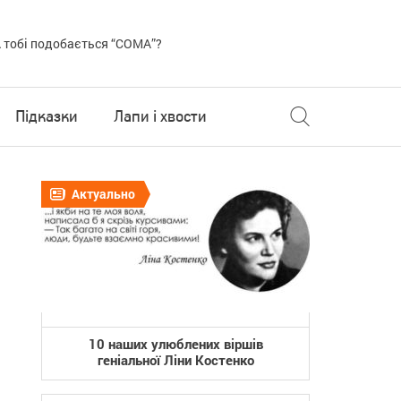
 тобі подобається “COMA”?
Підказки
Лапи і хвости
Актуально
10 наших улюблених віршів
геніальної Ліни Костенко