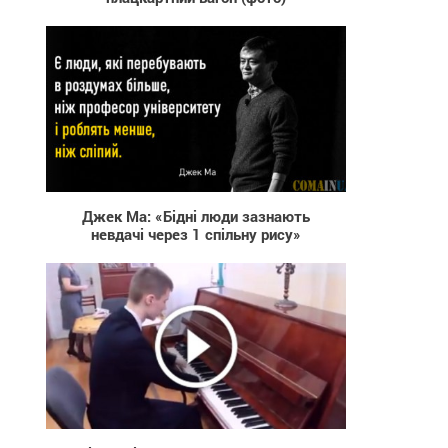
12 173
Джек Ма: «Бідні люди зазнають
невдачі через 1 спільну рису»
581