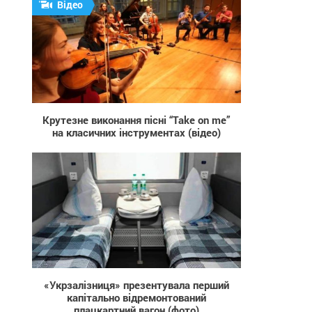
Відео
1 876
Крутезне виконання пісні “Take on me”
на класичних інструментах (відео)
1 898
«Укрзалізниця» презентувала перший
капітально відремонтований
плацкартний вагон (фото)