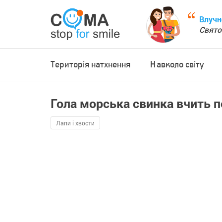
Влучн
Свято
Територія натхнення
Навколо світу
Гола морська свинка вчить 
Лапи і хвости