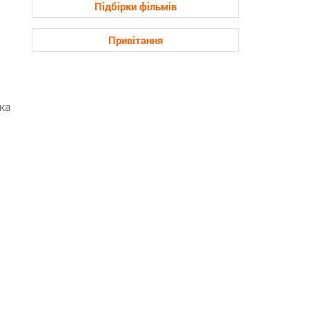
Підбірки фільмів
Привітання
ька