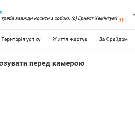
о:
А
 треба завжди носити з собою. (с) Ернест Хемінгуей
Територія успіху
Життя жартує
За Фрейдом
позувати перед камерою