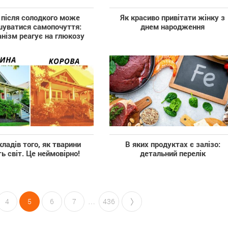
 після солодкого може
Як красиво привітати жінку з
шуватися самопочуття:
днем народження
анізм реагує на глюкозу
кладів того, як тварини
В яких продуктах є залізо:
ь світ. Це неймовірно!
детальний перелік
4
5
6
7
…
436