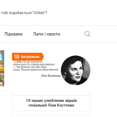
 тобі подобається “COMA”?
Підказки
Лапи і хвости
Актуально
10 наших улюблених віршів
геніальної Ліни Костенко