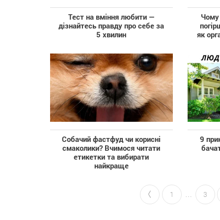
Тест на вміння любити —
Чому
дізнайтесь правду про себе за
погір
5 хвилин
як орг
Собачий фастфуд чи корисні
9 при
смаколики? Вчимося читати
бачат
етикетки та вибирати
найкраще
1
…
3