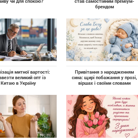
айву чи для спокою?
став самостійним преміум-
брендом
ізація митної вартості:
Привітання з народженням
авезти великий опт із
сина: щирі побажання у прозі,
Китаю в Україну
віршах і своїми словами