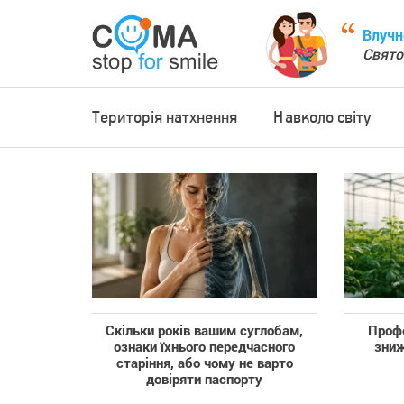
Влучн
Свято
Територія натхнення
Навколо світу
Скільки років вашим суглобам,
Профе
ознаки їхнього передчасного
зниж
старіння, або чому не варто
довіряти паспорту