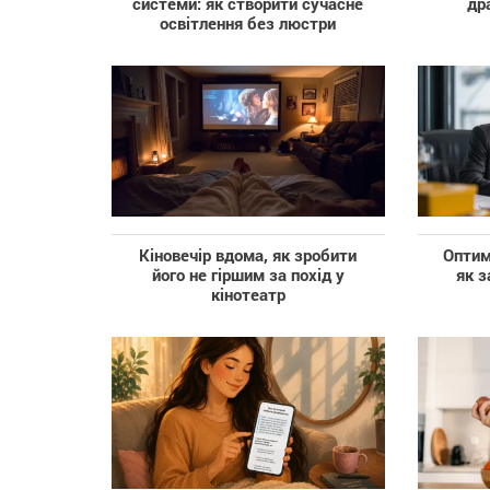
системи: як створити сучасне
др
освітлення без люстри
Кіновечір вдома, як зробити
Оптим
його не гіршим за похід у
як з
кінотеатр