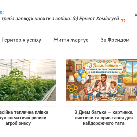
о:
А
 треба завжди носити з собою. (с) Ернест Хемінгуей
Територія успіху
Життя жартує
За Фрейдом
сійна теплична плівка
З Днем батька — картинки,
ує кліматичні ризики
листівки та привітання для
агробізнесу
найдорожчого тата