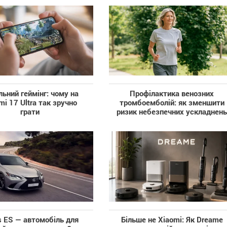
ьний геймінг: чому на
Профілактика венозних
mi 17 Ultra так зручно
тромбоемболій: як зменшити
грати
ризик небезпечних ускладнен
s ES — автомобіль для
Більше не Xiaomi: Як Dreame