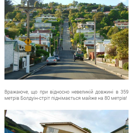
Вражаюче, що при відносно невеликій довжині в 359
метрів Болдуін-стріт піднімається майже на 80 метрів!