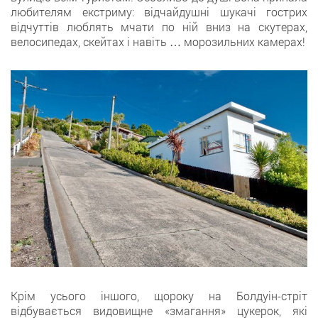
любителям екстриму: відчайдушні шукачі гострих
відчуттів люблять мчати по ній вниз на скутерах,
велосипедах, скейтах і навіть … морозильних камерах!
Крім усього іншого, щороку на Болдуін-стріт
відбувається видовищне «змагання» цукерок, які