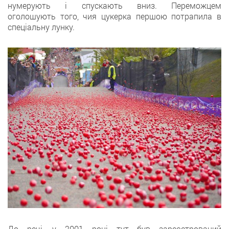
нумерують і спускають вниз. Переможцем
оголошують того, чия цукерка першою потрапила в
спеціальну лунку.
До речі, у 2001 році тут був зареєстрований