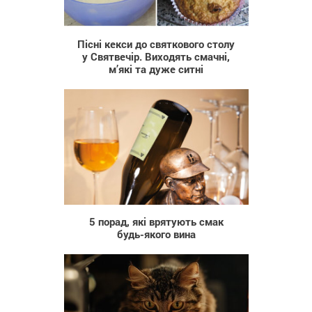
323
Пісні кекси до святкового столу
у Святвечір. Виходять смачні,
м’які та дуже ситні
2 254
5 порад, які врятують смак
будь-якого вина