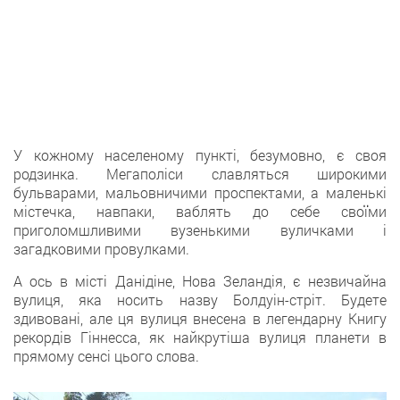
У кожному населеному пункті, безумовно, є своя
родзинка. Мегаполіси славляться широкими
бульварами, мальовничими проспектами, а маленькі
містечка, навпаки, ваблять до себе своїми
приголомшливими вузенькими вуличками і
загадковими провулками.
А ось в місті Данідіне, Нова Зеландія, є незвичайна
вулиця, яка носить назву Болдуін-стріт. Будете
здивовані, але ця вулиця внесена в легендарну Книгу
рекордів Гіннесса, як найкрутіша вулиця планети в
прямому сенсі цього слова.