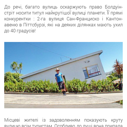
До речі, багато вулиць оскаржують право Болдуін-
стріт носити титул найкрутішої вулиці планети. Її прямі
конкурентки : 2-га вулиця Сан-Франциско і Кантон-
авеню в Піттсбурзі, які на деяких ділянках мають ухил
до 40 градусів!
Місцеві жителі із задоволенням показують круту
вулицю всім туристам. Особливо до душі вона припала