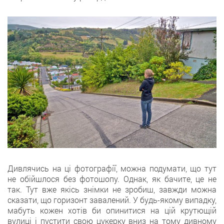
Дивлячись на ці фотографії, можна подумати, що тут
не обійшлося без фотошопу. Однак, як бачите, це не
так. Тут вже якісь знімки не зробиш, завжди можна
сказати, що горизонт завалений. У будь-якому випадку,
мабуть кожен хотів би опинитися на цій крутющій
вулиці і пустити свою цукерку вниз на тому дивному