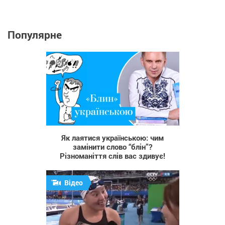
Популярне
400
Як лаятися українською: чим
замінити слово “блін”?
Різноманіття слів вас здивує!
Відео