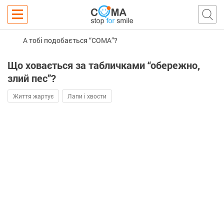
А тобі подобається “COMA”?
Що ховається за табличками “обережно,
злий пес”?
Життя жартує
Лапи і хвости