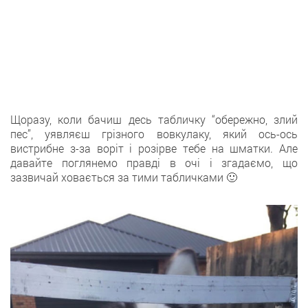
Щоразу, коли бачиш десь табличку “обережно, злий
пес”, уявляєш грізного вовкулаку, який ось-ось
вистрибне з-за воріт і розірве тебе на шматки. Але
давайте поглянемо правді в очі і згадаємо, що
зазвичай ховається за тими табличками 🙂