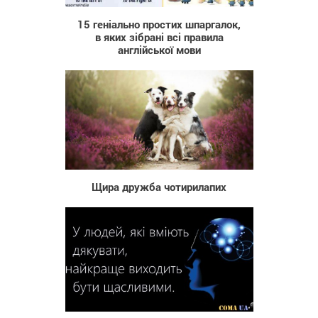
15 геніально простих шпаргалок,
в яких зібрані всі правила
англійської мови
825
Щира дружба чотирилапих
132 974