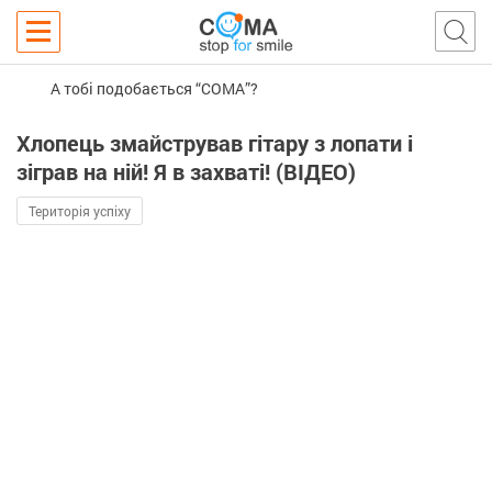
А тобі подобається “COMA”?
Хлопець змайстрував гітару з лопати і
зіграв на ній! Я в захваті! (ВІДЕО)
Територія успіху