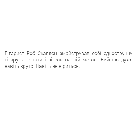
Гітарист Роб Скаллон змайстрував собі однострунну
гітару з лопати і зіграв на ній метал. Вийшло дуже
навіть круто. Навіть не віриться.