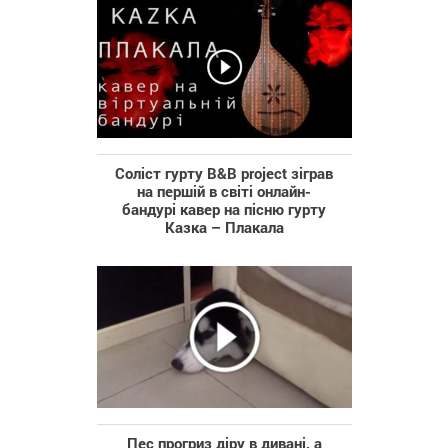
Соліст гурту B&B project зіграв
на першій в світі онлайн-
бандурі кавер на пісню гурту
Казка – Плакала
Пес прогриз діру в дивані, а