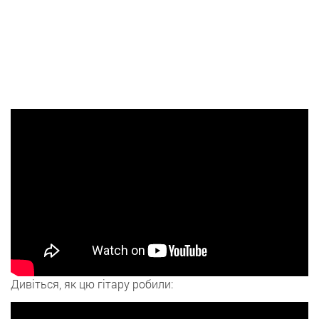
Дивіться, як цю гітару робили: