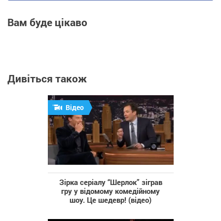
Вам буде цікаво
Дивіться також
Відео
Зірка серіалу “Шерлок” зіграв
гру у відомому комедійному
шоу. Це шедевр! (відео)