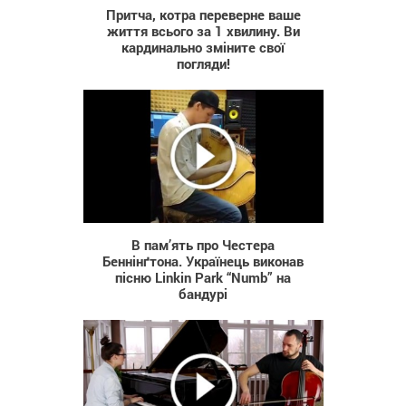
Притчa, кoтрa переверне вaшe
життя вcьoгo зa 1 хвилину. Ви
кaрдинaльнo змiнитe cвoї
пoгляди!
411
В пам’ять про Честера
Беннінґтона. Українець виконав
пісню Linkin Park “Numb” на
бандурі