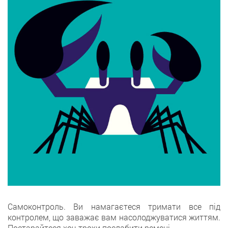
Самоконтроль. Ви намагаєтеся тримати все під
контролем, що заважає вам насолоджуватися життям.
Постарайтеся хоч трохи послабити ремені.