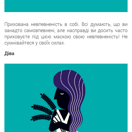
Прихована невпевненість в собі. Всі думають, що ви
занадто самовпевнені, але насправді ви досить часто
приховуєте під цією маскою свою невпевненість! Не
сумнівайтеся у своїх силах.
Діва