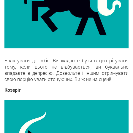
Брак уваги до себе. Ви жадаєте бути в центрі уваги,
тому, коли цього не відбувається, ви буквально
впадаєте в депресію. Дозвольте і іншим отримувати
свою порцію уваги оточуючих. Ви ж не на сцені!
Козеріг