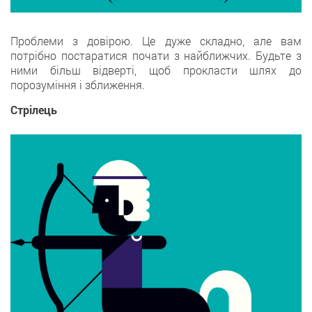
Проблеми з довірою. Це дуже складно, але вам
потрібно постаратися почати з найближчих. Будьте з
ними більш відверті, щоб прокласти шлях до
порозуміння і зближення.
Стрілець