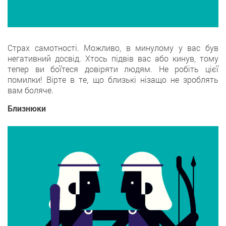
Страх самотності. Можливо, в минулому у вас був
негативний досвід. Хтось підвів вас або кинув, тому
тепер ви боїтеся довіряти людям. Не робіть цієї
помилки! Вірте в те, що близькі нізащо не зроблять
вам боляче.
Близнюки