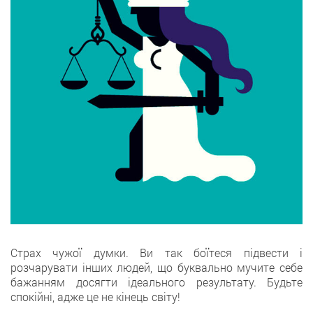
Страх чужої думки. Ви так боїтеся підвести і
розчарувати інших людей, що буквально мучите себе
бажанням досягти ідеального результату. Будьте
спокійні, адже це не кінець світу!