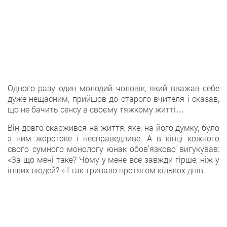
Одного разу один молодий чоловік, який вважав себе
дуже нещасним, прийшов до старого вчителя і сказав,
що не бачить сенсу в своєму тяжкому житті…
Він довго скаржився на життя, яке, на його думку, було
з ним жорстоке і несправедливе. А в кінці кожного
свого сумного монологу юнак обов’язково вигукував:
«За що мені таке? Чому у мене все завжди гірше, ніж у
інших людей? » І так тривало протягом кількох днів.