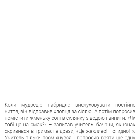
Коли мудрецю набридло вислуховувати постійне
ниття, він відправив хлопця за сіллю. А потім попросив
помістити жменьку солі в склянку з водою і випити. «Як
тобі це на смак?» – запитав учитель, бачачи, як юнак
скривився в гримасі відрази, «Це жахливо! І огидно! ».
Учитель тільки посміхнувся і попросив взяти ще одну