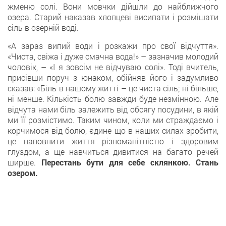
жменю солі. Вони мовчки дійшли до найближчого
озера. Старий наказав хлопцеві висипати і розмішати
сіль в озерній воді.
«А зараз випий води і розкажи про свої відчуття».
«Чиста, свіжа і дуже смачна вода!» – зазначив молодий
чоловік, – «І я зовсім не відчуваю солі». Тоді вчитель,
присівши поруч з юнаком, обійняв його і задумливо
сказав: «Біль в нашому житті – це чиста сіль; ні більше,
ні менше. Кількість болю завжди буде незмінною. Але
відчута нами біль залежить від обсягу посудини, в якій
ми її розмістимо. Таким чином, коли ми страждаємо і
корчимося від болю, єдине що в наших силах зробити,
це наповнити життя різноманітністю і здоровим
глуздом, а ще навчиться дивитися на багато речей
ширше.
Перестань бути для себе склянкою. Стань
озером.