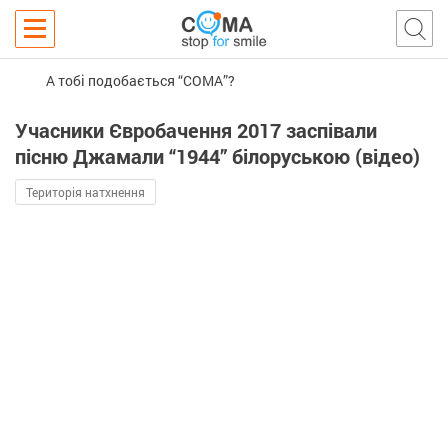
А тобі подобається “COMA”?
Учасники Євробачення 2017 заспівали
пісню Джамали “1944” білоруською (відео)
Територія натхнення