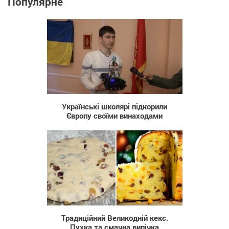
Популярне
3 059
Українські школярі підкорили
Європу своїми винаходами
6 083
Традиційний Великодній кекс.
Пухка та смачна випічка