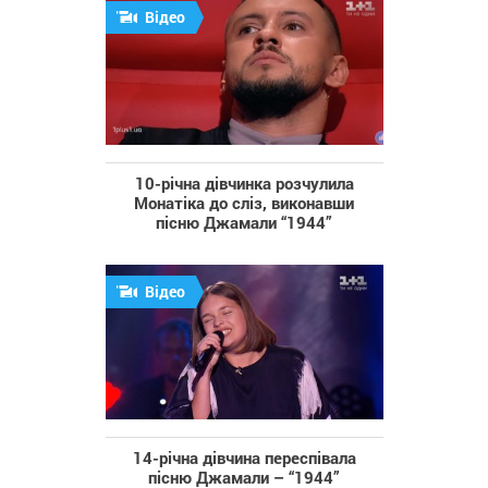
Відео
10-річна дівчинка розчулила
Монатіка до сліз, виконавши
пісню Джамали “1944”
Відео
14-річна дівчина переспівала
пісню Джамали – “1944”