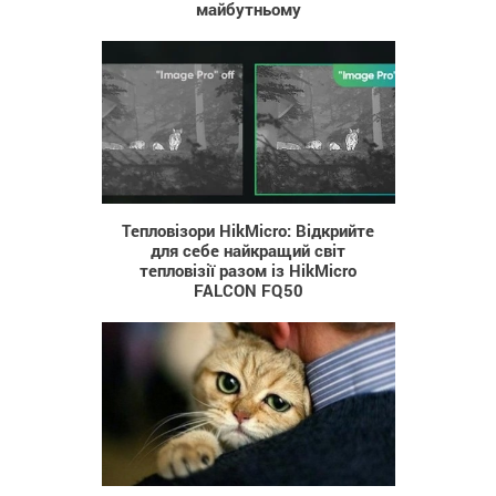
майбутньому
61
Тепловізори HikMicro: Відкрийте
для себе найкращий світ
тепловізії разом із HikMicro
FALCON FQ50
541