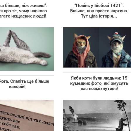
иш більше, ніж живеш”.
“Повінь у Бісбосі 1421”:
я про те, чому навколо
Більше, ніж просто картина.
агато нещасних людей
Тут ціла історія…
Якби коти були людьми: 15
 йога. Спаліть ще більше
кумедних фото, які змусять
калорій!
вас посміхнутися!