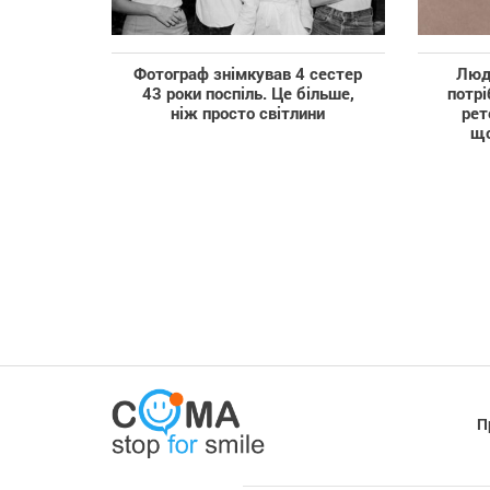
Фотограф знімкував 4 сестер
Люде
43 роки поспіль. Це більше,
потрі
ніж просто світлини
рет
щ
П