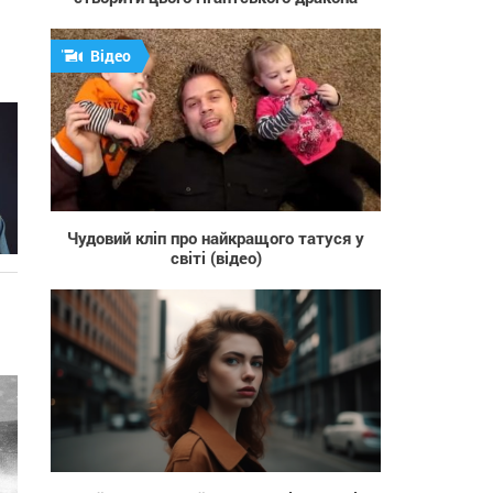
Відео
1 900
Чудовий кліп про найкращого татуся у
світі (відео)
46 481