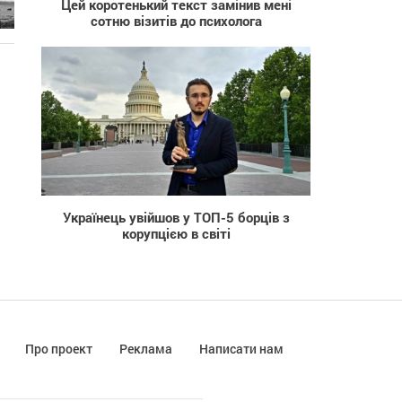
Цей коротенький текст замінив мені
сотню візитів до психолога
572
Українець увійшов у ТОП-5 борців з
корупцією в світі
Про проект
Реклама
Написати нам