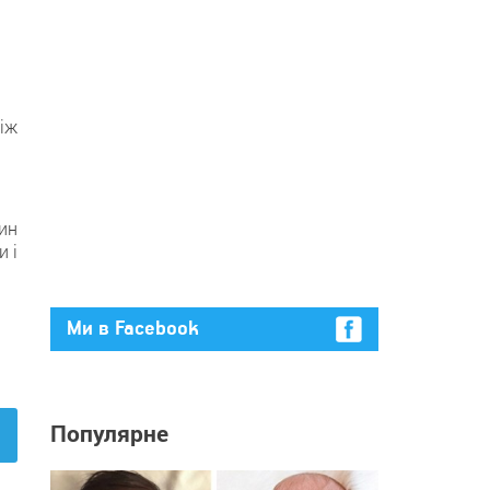
іж
ин
и і
Ми в Facebook
Популярне