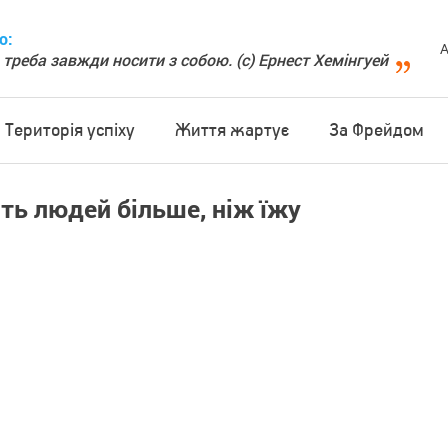
о:
А
 треба завжди носити з собою. (с) Ернест Хемінгуей
Територія успіху
Життя жартує
За Фрейдом
ть людей більше, ніж їжу