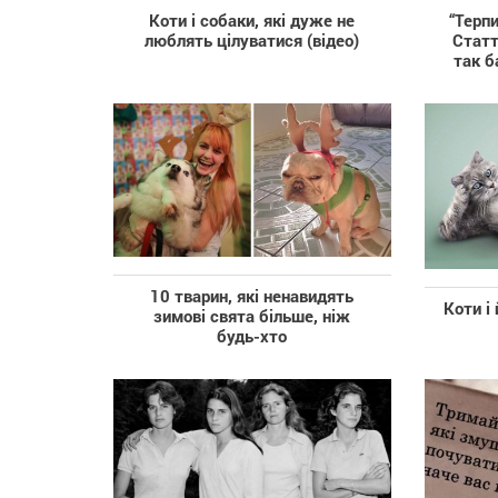
Коти і собаки, які дуже не
“Терп
люблять цілуватися (відео)
Статт
так б
10 тварин, які ненавидять
Коти і
зимові свята більше, ніж
будь-хто