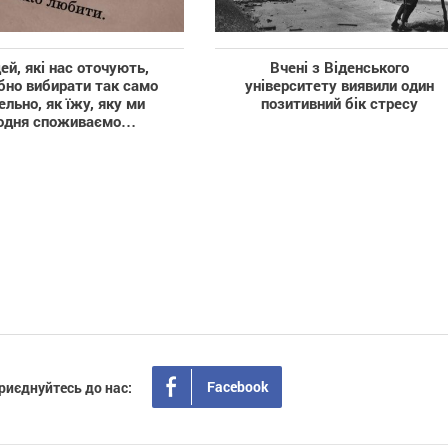
й, які нас оточують,
Вчені з Віденського
бно вибирати так само
університету виявили один
ельно, як їжу, яку ми
позитивний бік стресу
одня споживаємо…
Facebook
риєднуйтесь до нас: