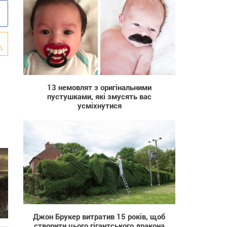
1 814
13 немовлят з оригінальними
пустушками, які змусять вас
усміхнутися
679
Джон Брукер витратив 15 років, щоб
створити цього гігантського дракона