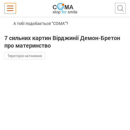
А тобі подобається “COMA”?
7 сильних картин Вірджинії Демон-Бретон
про материнство
Територія натхнення