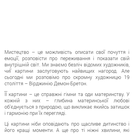
Мистецтво – це можливість описати свої почуття і
емоції, розповісти про переживання і показати свій
внутрішній світ. Ми знаємо безліч відомих художників,
чиї картини заслуговують найвищих нагород. Але
сьогодні ми розповімо про скромну художницю 19
століття – Вірджинію Демон-Бретон.
ЇЇ картини – це справжні гімни та оди материнству. У
кожній з них – глибина материнської любові
об’єднується з природою, що викликає якийсь затишок
і гармонію при їх перегляді.
Ці картини ніби оповідають про щасливе дитинство і
його кращі моменти. А ще про ті ніжні хвилини, які