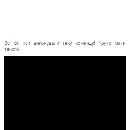
Всі би пси виконували таку команду! Круто мати
такого.