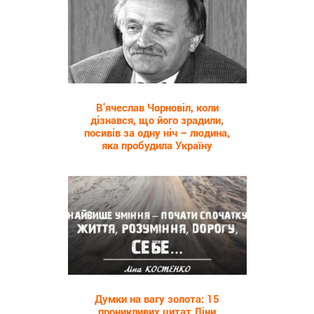
8 343
В’ячеслав Чорновіл, коли
дізнався, що його зрадили,
посивів за одну ніч – людина,
яка пробудила Україну
2 296
Думки на вагу золота: 15
проникливих цитат Ліни