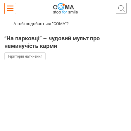
А тобі подобається “COMA”?
“На парковці” – чудовий мульт про
неминучість карми
Територія натхнення