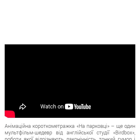
Анімаційна короткометражка «На парковці» – ще один
мультфільм-шедевр від англійської студії «Birdbox»,
роботи якої відрізняють лаконічність, тонкий гумор і