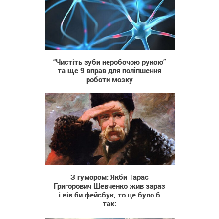
30 274
“Чистіть зуби неробочою рукою”
та ще 9 вправ для поліпшення
роботи мозку
7 856
З гумором: Якби Тарас
Григорович Шевченко жив зараз
і вів би фейсбук, то це було б
так: