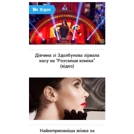
Відео
Дівчина зі Здолбунова зірвала
касу на “Розсміши коміка”
(відео)
Найнеприємніша жінка за