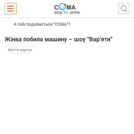
А тобі подобається “COMA”?
Жінка побила машину – шоу “Вар’яти”
Життя жартує