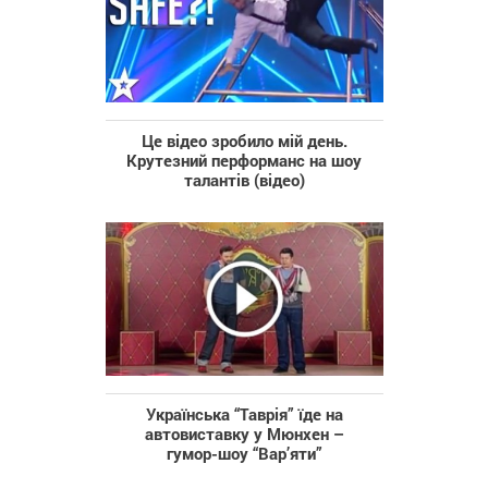
Це відео зробило мій день.
Крутезний перформанс на шоу
талантів (відео)
Українська “Таврія” їде на
автовиставку у Мюнхен –
гумор-шоу “Вар’яти”