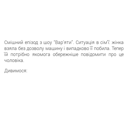
Смішний епізод з шоу “Вар’яти”. Ситуація в сім’ї: жінка
взяла без дозволу машину і випадково її побила. Тепер
їй потрібно якомога обережніше повідомити про це
чоловіка.
Дивимося: