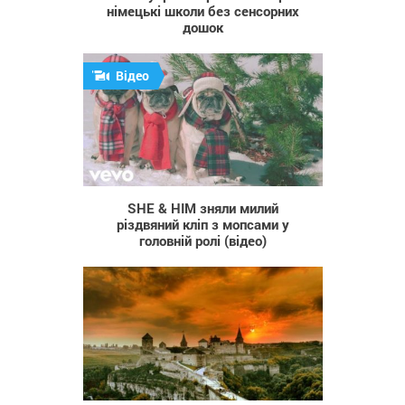
німецькі школи без сенсорних
дошок
Відео
891
SHE & HIM зняли милий
різдвяний кліп з мопсами у
головній ролі (відео)
385