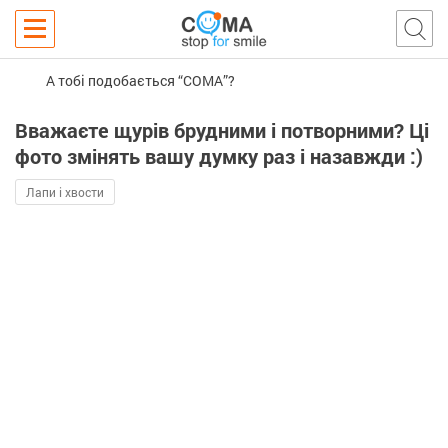
А тобі подобається “COMA”?
Вважаєте щурів брудними і потворними? Ці
фото змінять вашу думку раз і назавжди :)
Лапи і хвости