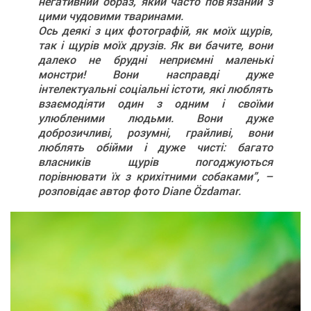
негативний образ, який часто пов’язаний з
цими чудовими тваринами.
Ось деякі з цих фотографій, як моїх щурів,
так і щурів моїх друзів. Як ви бачите, вони
далеко не брудні неприємні маленькі
монстри! Вони насправді дуже
інтелектуальні соціальні істоти, які люблять
взаємодіяти один з одним і своїми
улюбленими людьми. Вони дуже
доброзичливі, розумні, грайливі, вони
люблять обійми і дуже чисті: багато
власників щурів погоджуються
порівнювати їх з крихітними собаками”, –
розповідає автор фото Diane Özdamar.