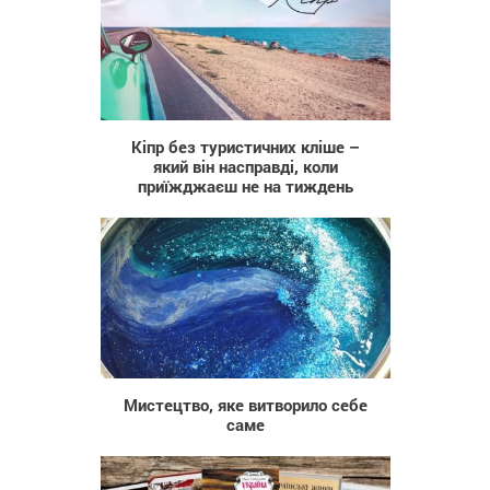
26
Кіпр без туристичних кліше –
який він насправді, коли
приїжджаєш не на тиждень
693
Мистецтво, яке витворило себе
саме