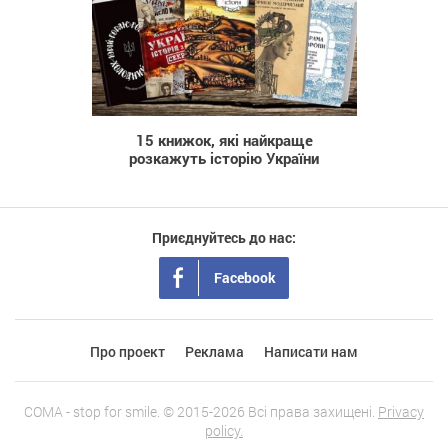
1 735
15 книжок, які найкраще
розкажуть історію України
Приєднуйтесь до нас:
Facebook
Про проект
Реклама
Написати нам
COMA - stop for smile. © 2015-2026 Всі права захищені.
Privacy
policy.