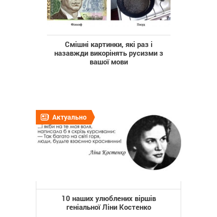
Смішні картинки, які раз і
назавжди викорінять русизми з
вашої мови
Актуально
10 наших улюблених віршів
геніальної Ліни Костенко