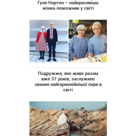
Гунн Нартен – найкрасивіша
жінка-пожежник у світі
Подружжя, яке живе разом
вже 37 років, заслужило
звання найгармонійнішої пари в
світі