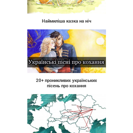
18 721
Наймиліша казка на ніч
4 261
20+ проникливих українських
пісень про кохання
472