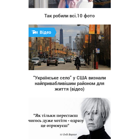
1 292
Так робили всі.10 фото
Відео
4 168
“Українське село” у США визнали
найпривабливішим районом для
життя (відео)
14 872