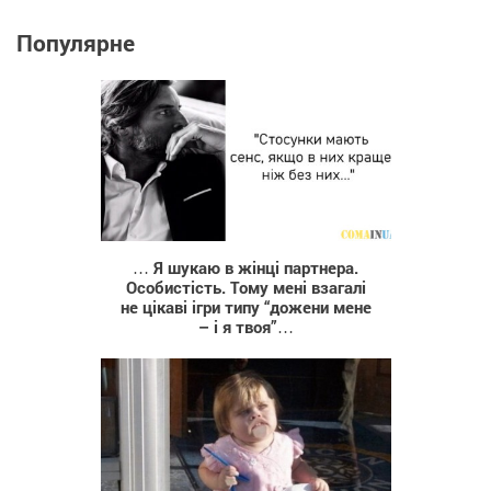
Популярне
59 488
… Я шукаю в жінці партнера.
Особистість. Тому мені взагалі
не цікаві ігри типу “дожени мене
– і я твоя”…