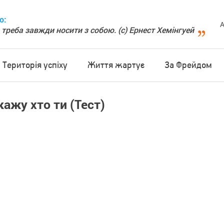
о:
А
 треба завжди носити з собою. (с) Ернест Хемінгуей
Територія успіху
Життя жартує
За Фрейдом
скажу хто ти (Тест)