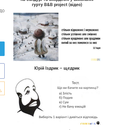
гурту B&B project (відео)
 до
510
Юрій Іздрик – щедрик
12 393