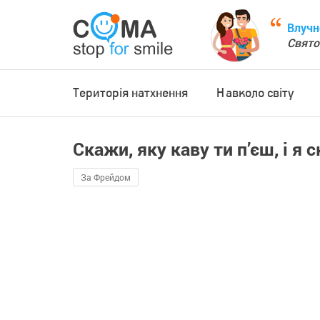
Влучн
Свято
Територія натхнення
Навколо світу
Скажи, яку каву ти п’єш, і я 
За Фрейдом