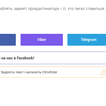
юблять завзяті прокрастинатори і ті, хто легко ставиться
Viber
Telegram
на нас в Facebook!
иділіть текст і натисніть Ctrl+Enter