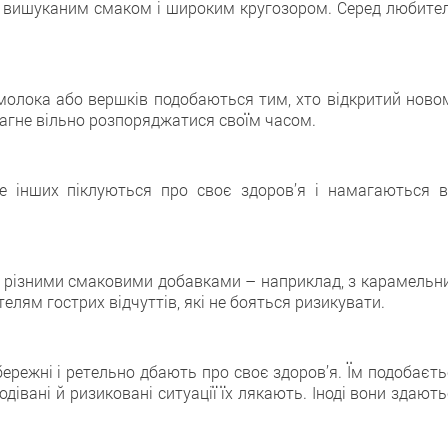
ься вишуканим смаком і широким кругозором. Серед любител
 молока або вершків подобаються тим, хто відкритий новом
агне вільно розпоряджатися своїм часом.
е інших піклуються про своє здоров’я і намагаються в
 з різними смаковими добавками – наприклад, з карамельн
лям гострих відчуттів, які не бояться ризикувати.
обережні і ретельно дбають про своє здоров’я. Їм подобаєт
дівані й ризиковані ситуації їх лякають. Іноді вони здают