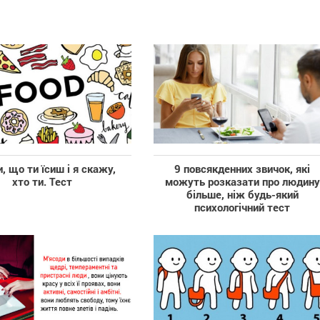
, що ти їсиш і я скажу,
9 повсякденних звичок, які
хто ти. Тест
можуть розказати про людину
більше, ніж будь-який
психологічний тест