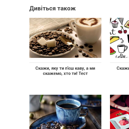
Дивіться також
Скажи, яку ти п’єш каву, а ми
Скажи
скажемо, хто ти! Тест