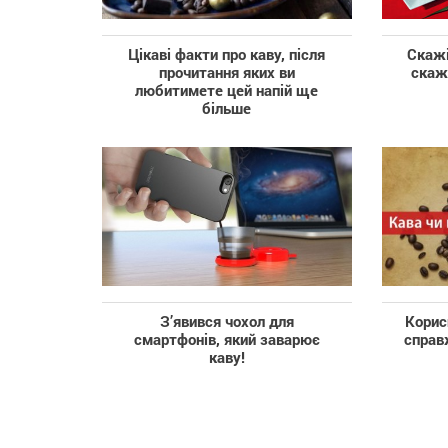
Цікаві факти про каву, після
Скажі
прочитання яких ви
скажу
любитимете цей напій ще
більше
З’явився чохол для
Корис
смартфонів, який заварює
справ
каву!