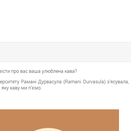
вісти про вас ваша улюблена кава?
ерситету Рамані Дурвасула (Ramani Durvasula) з’ясувала, 
, яку каву ми п’ємо.