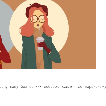
орну каву без всяких добавок, схильні до нарцисизму