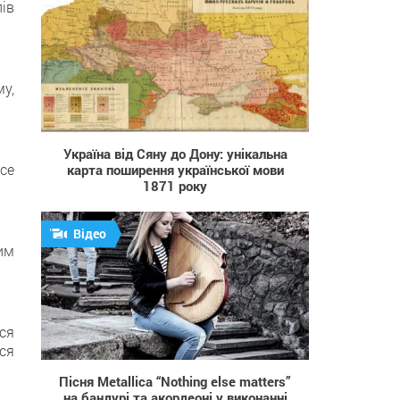
ів
у,
6 470
Україна від Сяну до Дону: унікальна
се
карта поширення української мови
1871 року
Відео
им
ься
3 465
ься
Пісня Metallica “Nothing else matters”
на бандурі та акордеоні у виконанні