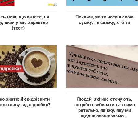
ть мені, що ви їсте, і я
Покажи, як ти носиш свою
, який у вас характер
сумку, і я скажу, хто ти
(тест)
но знати: Як відрізнити
Людей, які нас оточують,
жню каву від підробки?
потрібно вибирати так само
ретельно, як їжу, яку ми
щодня споживаємо…