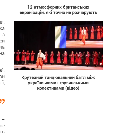
12 атмосферних британських
екранізацій, які точно не розчарують
и.
ька
 з
мей
ла
на
82 700
й.
тон
Крутезний танцювальний батл між
ї,
українськими і грузинськими
колективами (відео)
 –
не
іть