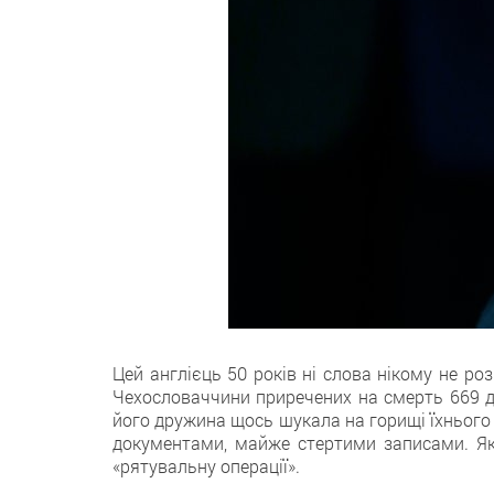
Цей англієць 50 років ні слова нікому не роз
Чехословаччини приречених на смерть 669 ді
його дружина щось шукала на горищі їхнього
документами, майже стертими записами. Якб
«рятувальну операції».