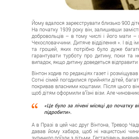
Йому вдалося зареєструвати близько 900 діте
На початку 1939 року він, залишивши замість
добровольців – в тому числі і його мати –
Чехословаччини. Дитяче відділення ». І від 
та грошей, яких потрібно було дуже багат
гарантувати турботу про дитину, поки та не
випадок, якщо дитину доведеться відправити 
Вінтон ходив по редакціях газет і розміщува
Сотні сімей погодилися прийняти дітей, бага
покривав власними коштами. Після цього він 
щоб дітям оформили в’їзні візи. Але чиновники
«Це було за лічені місяці до початку в
підробити».
А в Празі в цей час друг Вінтона, Тревор Ч
давав йому хабара, щоб ні нацистські чини
зупинило поїзди з дітьми. Гестапівець вияви