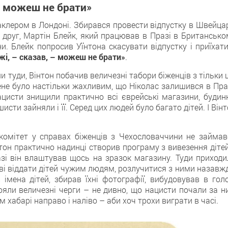
 можеш не брати»
клером в Лондоні. Збирався провести відпустку в Швейцарі
 друг, Мартін Блейк, який працював в Празі в Британсько
и. Блейк попросив Уїнтона скасувати відпустку і приїхати
жі, – сказав, – можеш не брати»
.
и туди, Вінтон побачив величезні табори біженців з тільки
ене було настільки жахливим, що Ніколас залишився в Праз
ацисти знищили практично всі єврейські магазини, будинк
шисти зайняли і її. Серед цих людей було багато дітей. І Він
комітет у справах біженців з Чехословаччини не займав
інтон практично надинці створив програму з вивезення діте
зі він влаштував щось на зразок магазину. Туди приходи
тові віддати дітей чужим людям, розлучитися з ними назавж
імена дітей, збирав їхні фотографії, вибудовував в голо
ояли величезні черги – не дивно, що нацисти почали за н
хабарі направо і наліво – аби хоч трохи виграти в часі.