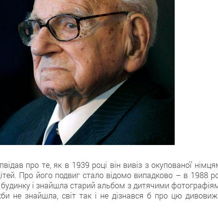
пвідав про те, як в 1939 році він вивіз з окупованої німц
тей. Про його подвиг стало відомо випадково – в 1988 ро
 будинку і знайшла старий альбом з дитячими фотографіям
и не знайшла, світ так і не дізнався б про цю дивовиж