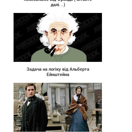
далі…)
3 072
Задача на логіку від Альберта
Ейнштейна
79 465