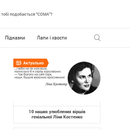
 тобі подобається “COMA”?
Підказки
Лапи і хвости
Актуально
10 наших улюблених віршів
геніальної Ліни Костенко