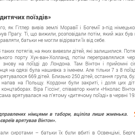
«дитячих поїздів»
о, як Гітлер вивів землі Моравії і Богемії з-під німецьк
нув Прагу. Ті, що вижили, розповідали потім, який жах був
правляти, батьки не могли відірвати їх від себе.
 таких потягів, на яких вивезли дітей, які залишилися. Пот
кого порту Хук-ван-Холланд, потім переправлялися чер
 знову на поїзді до Лондона. Там Вінтон і прийомні сім
нця на одязі була нашивка з іменем. Але тільки 7 з 8 поїз
рятувалося 669 дітей. Близько 250 дітей, остання група, б
 напав на Польщу. Кордони були закриті, і доля цих діт
 концтаборах. Віра Гіссінг, співавтор книги «Ніколас Вінто
 сама врятувалася на п’ятому «дитячому поїзді» в червні 1
ідправлених німцями в табори, вціліла лише жменька.
євреїв врятував Вінтон».
тали сиротами – батьки їх були вбиті в Освенцімі, Берге