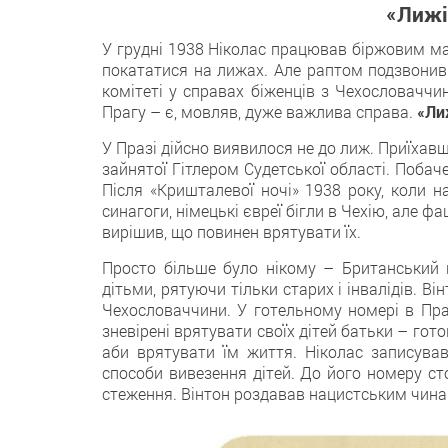
«Лижі
У грудні 1938 Ніколас працював біржовим ма
покататися на лижах. Але раптом подзвонив
комітеті у справах біженців з Чехословаччин
Прагу – є, мовляв, дуже важлива справа.
«Ли
У Празі дійсно виявилося не до лиж. Приїхавш
зайнятої Гітлером Судетської області. Побач
Після «Кришталевої ночі» 1938 року, коли н
синагоги, німецькі євреї бігли в Чехію, але фа
вирішив, що повинен врятувати їх.
Просто більше було нікому – Британський 
дітьми, рятуючи тільки старих і інвалідів. В
Чехословаччини. У готельному номері в Пра
зневірені врятувати своїх дітей батьки – го
аби врятувати їм життя. Ніколас записував 
способи вивезення дітей. До його номеру ст
стеження. Вінтон роздавав нацистським чинам 