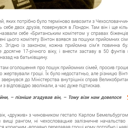
й, яких потрібно було терміново вивозити з Чехословаччин
 себе двох друзів, повернувся в Лондон. Там він і ще кіл
 назвали себе «Британським комітетом у справах біженців
імені цього комітету Вінтон взявся за пошуки прийомних сі
о. Згідно із законом, кожна прийомна сім’я повинна бу
 досягне 17-річного віку, і внести заставу в 50 фунтів 
назад на батьківщину.
в там оголошення про пошук прийомних сімей, просив гроше
то жертвували гроші. Їх було недостатньо, але різницю Він
звернувся до Міністерства внутрішніх справ Великобритані
 з відповіддю зволікали, а час дуже підтискав.
ійни, – пізніше згадував він, – Тому візи нам довелося
адвік, «дружив» з чиновником гестапо Карлом Бемельбургом
 вищі рангом, ні чехословацьке залізничне начальство 
вся корисним -вправно передавав гроші кому потрібно і нав