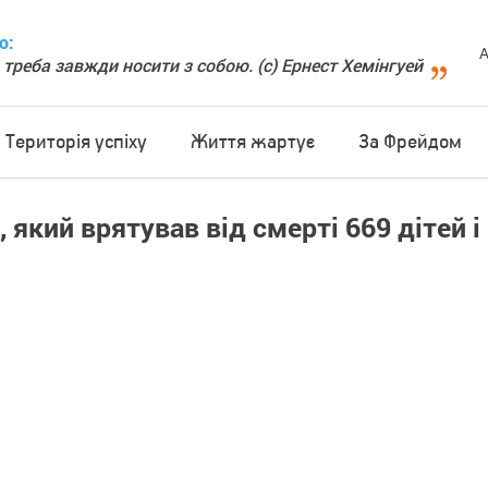
о:
А
 треба завжди носити з собою. (с) Ернест Хемінгуей
Територія успіху
Життя жартує
За Фрейдом
 який врятував від смерті 669 дітей і