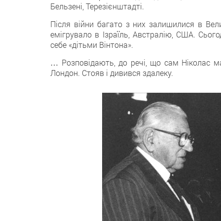
Бельзені, Терезієнштадті.
Після війни багато з них залишилися в Вел
емігрувало в Ізраїль, Австралію, США. Сьог
себе «дітьми Вінтона».
… Розповідають, до речі, що сам Ніколас ма
Лондон. Стояв і дивився здалеку.