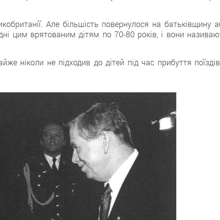
икобританії. Але більшість повернулося на батьківщину а
одні цим врятованим дітям по 70-80 років, і вони називаю
йже ніколи не підходив до дітей під час прибуття поїздів