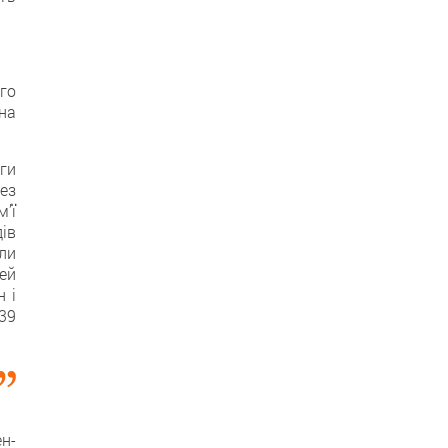
ого
 на
яги
ез
’ї
дів
ули
ей
н і
939
н-