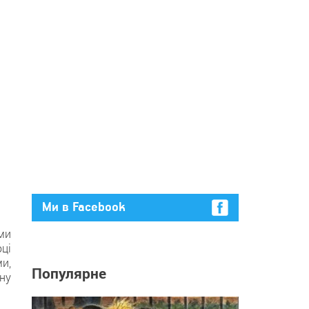
Ми в Facebook
ями
ці
и,
Популярне
ну