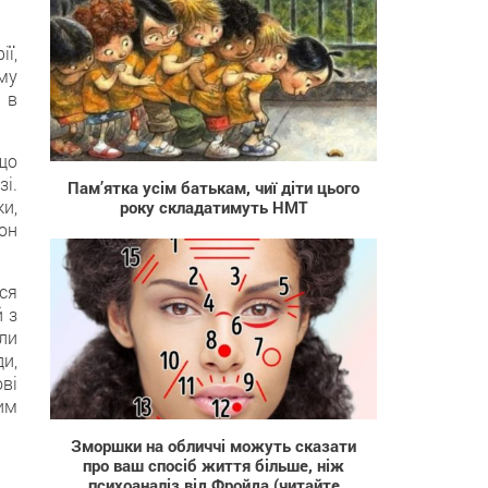
ї,
му
 в
300
 що
і.
Пам’ятка усім батькам, чиї діти цього
и,
року складатимуть НМТ
тон
ся
й з
ли
ди,
ві
5 320
им
Зморшки на обличчі можуть сказати
про ваш cпосіб життя більше, ніж
психоаналіз від Фройда (читайте