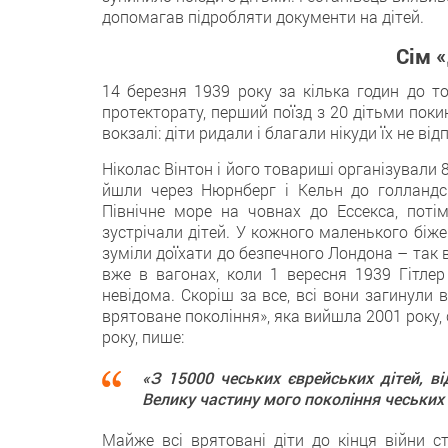
допомагав підробляти документи на дітей.
Сім 
14 березня 1939 року за кілька годин до тог
протекторату, перший поїзд з 20 дітьми поки
вокзалі: діти ридали і благали нікуди їх не від
Ніколас Вінтон і його товариші організували 8
йшли через Нюрнберг і Кельн до голландсь
Північне море на човнах до Ессекса, потім
зустрічали дітей. У кожного маленького біже
зуміли доїхати до безпечного Лондона – так в
вже в вагонах, коли 1 вересня 1939 Гітлер
невідома. Скоріш за все, всі вони загинули в
врятоване покоління», яка вийшла 2001 року,
року, пише:
«З 15000 чеських єврейських дітей, в
Велику частину мого покоління чеських 
Майже всі врятовані діти до кінця війни с