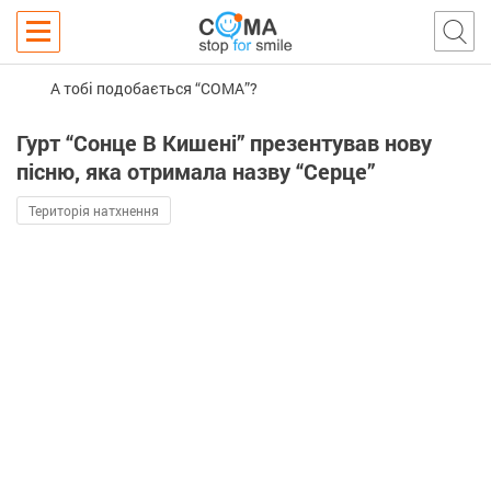
А тобі подобається “COMA”?
Гурт “Сонце В Кишені” презентував нову
пісню, яка отримала назву “Серце”
Територія натхнення