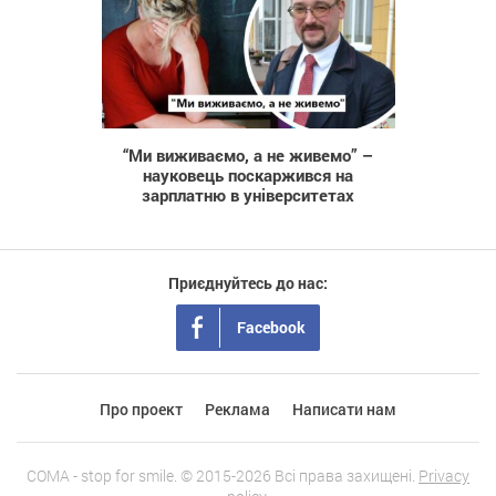
1 052
“Ми виживаємо, а не живемо” –
науковець поскаржився на
зарплатню в університетах
Приєднуйтесь до нас:
Facebook
Про проект
Реклама
Написати нам
COMA - stop for smile. © 2015-2026 Всі права захищені.
Privacy