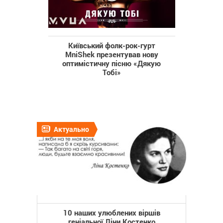
Київський фолк-рок-гурт
MniShek презентував нову
оптимістичну пісню «Дякую
Тобі»
Актуально
10 наших улюблених віршів
геніальної Ліни Костенко