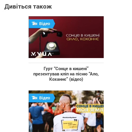
Дивіться також
Відео
Гурт “Сонце в кишені”
презентував кліп на пісню “Ало,
Коханнє” (відео)
Відео