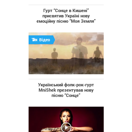
Гурт “Сонце в Кишені”
присвятив Україні нову
емоційну пісню “Моя Земля”
Відео
Український фолк-рок-гурт
MniShek презентував нову
пісню “Сонце”