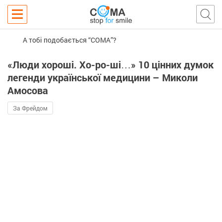
А тобі подобається “COMA”?
«Люди хороші. Хо-ро-ші…» 10 цінних думок
легенди української медицини – Миколи
Амосова
За Фрейдом