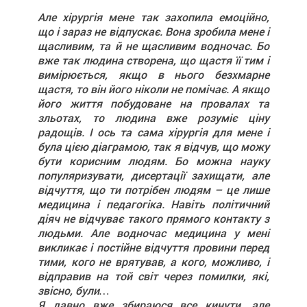
Але хірургія мене так захопила емоційно,
що і зараз не відпускає. Вона зробила мене і
щасливим, та й не щасливим водночас. Бо
вже так людина створена, що щастя її тим і
вимірюється, якщо в нього безхмарне
щастя, то він його ніколи не помічає. А якщо
його життя побудоване на провалах та
зльотах, то людина вже розуміє ціну
радощів. І ось та сама хірургія для мене і
була цією діаграмою, так я відчув, що можу
бути корисним людям. Бо можна науку
популяризувати, дисертації захищати, але
відчуття, що ти потрібен людям – це лише
медицина і педагогіка. Навіть політичний
діяч не відчуває такого прямого контакту з
людьми. Але водночас медицина у мені
викликає і постійне відчуття провини перед
тими, кого не врятував, а кого, можливо, і
відправив на той світ через помилки, які,
звісно, були…
Я давно вже збираюся все кинути, але