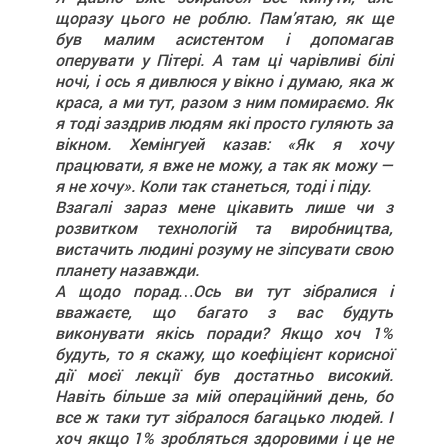
щоразу цього не роблю. Пам’ятаю, як ще
був малим асистентом і допомагав
оперувати у Пітері. А там ці чарівливі білі
ночі, і ось я дивлюся у вікно і думаю, яка ж
краса, а ми тут, разом з ним помираємо. Як
я тоді заздрив людям які просто гуляють за
вікном. Хемінгуей казав: «Як я хочу
працювати, я вже не можу, а так як можу —
я не хочу». Коли так станеться, тоді і піду.
Взагалі зараз мене цікавить лише чи з
розвитком технологій та виробництва,
вистачить людині розуму не зіпсувати свою
планету назавжди.
А щодо порад…Ось ви тут зібралися і
вважаєте, що багато з вас будуть
виконувати якісь поради? Якщо хоч 1%
будуть, то я скажу, що коефіцієнт корисної
дії моєї лекції був достатньо високий.
Навіть більше за мій операційний день, бо
все ж таки тут зібралося багацько людей. І
хоч якщо 1% зробляться здоровими і це не