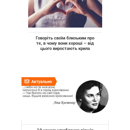
Говоріть своїм близьким про
те, в чому вони хороші – від
цього виростають крила
Актуально
10 наших улюблених віршів