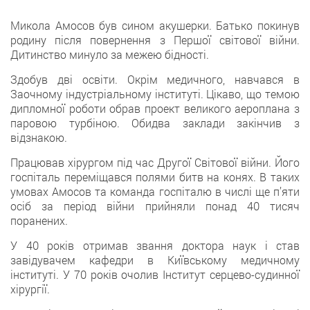
Микола Амосов був сином акушерки. Батько покинув
родину після повернення з Першої світової війни.
Дитинство минуло за межею бідності.
Здобув дві освіти. Окрім медичного, навчався в
Заочному індустріальному інституті. Цікаво, що темою
дипломної роботи обрав проект великого аероплана з
паровою турбіною. Обидва заклади закінчив з
відзнакою.
Працював хірургом під час Другої Світової війни. Його
госпіталь переміщався полями битв на конях. В таких
умовах Амосов та команда госпіталю в числі ще п’яти
осіб за період війни прийняли понад 40 тисяч
поранених.
У 40 років отримав звання доктора наук і став
завідувачем кафедри в Київському медичному
інституті. У 70 років очолив Інститут серцево-судинної
хірургії.