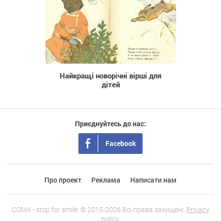
4 736
Найкращі новорічні вірші для
дітей
Приєднуйтесь до нас:
Facebook
Про проект
Реклама
Написати нам
COMA - stop for smile. © 2015-2026 Всі права захищені.
Privacy
policy.