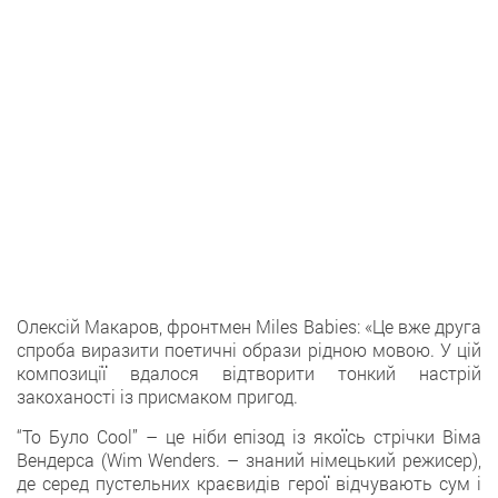
Олексій Макаров, фронтмен Miles Babies: «Це вже друга
спроба виразити поетичні образи рідною мовою. У цій
композиції вдалося відтворити тонкий настрій
закоханості із присмаком пригод.
“То Було Cool” – це ніби епізод із якоїсь стрічки Віма
Вендерса (Wim Wenders. – знаний німецький режисер),
де серед пустельних краєвидів герої відчувають сум і