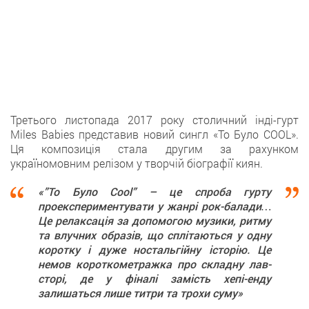
Третього листопада 2017 року столичний інді-гурт
Miles Babies представив новий сингл «То Було COOL».
Ця композиція стала другим за рахунком
україномовним релізом у творчій біографії киян.
«”То Було Cool” – це спроба гурту
проекспериментувати у жанрі рок-балади…
Це релаксація за допомогою музики, ритму
та влучних образів, що сплітаються у одну
коротку і дуже ностальгійну історію. Це
немов короткометражка про складну лав-
сторі, де у фіналі замість хепі-енду
залишаться лише титри та трохи суму»