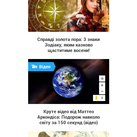
214
Справді золота пора: 3 знаки
Зодіаку, яким казково
щаститиме восени!
Відео
1 391
Круте відео від Маттео
Аркондіса: Подорож навколо
світу за 150 секунд (відео)