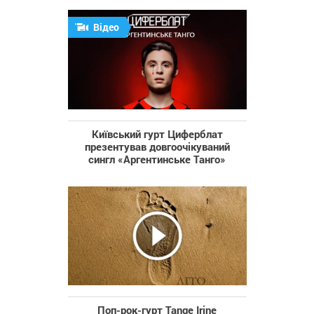
Відео
Київський гурт Циферблат
презентував довгоочікуваний
сингл «Аргентинське Танго»
Поп-рок-гурт Tange Irine