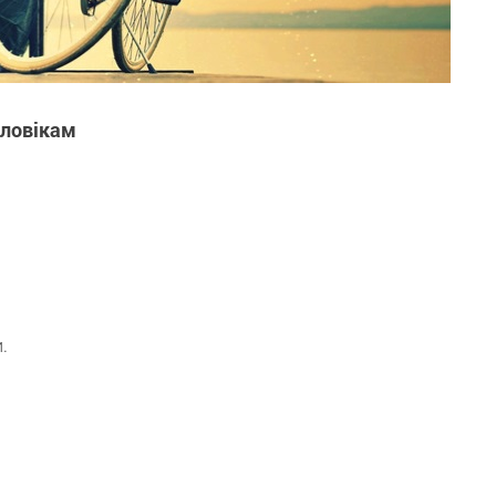
оловікам
.