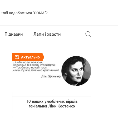
 тобі подобається “COMA”?
Підказки
Лапи і хвости
Актуально
10 наших улюблених віршів
геніальної Ліни Костенко