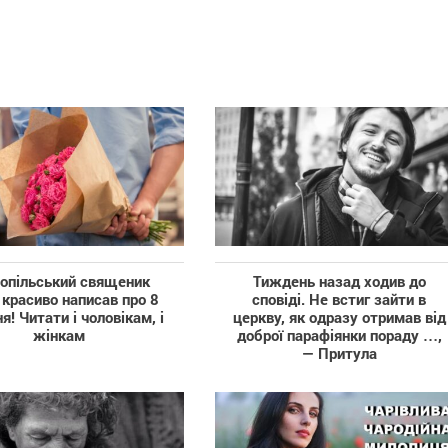
опільський священик
Тиждень назад ходив до
красиво написав про 8
сповіді. Не встиг зайти в
я! Читати і чоловікам, і
церкву, як одразу отримав від
жінкам
доброї парафіянки пораду …,
— Притула