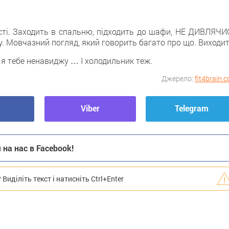
ті. Заходить в спальню, підходить до шафи, НЕ ДИВЛЯЧИ
у. Мовчазний погляд, який говорить багато про що. Виходит
я тебе ненавиджу … І холодильник теж.
Джерело:
fit4brain.
Viber
Telegram
на нас в Facebook!
иділіть текст і натисніть Ctrl+Enter