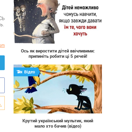
СЬ
ь.
1 557
com
Ось як виростити дітей ввічливими:
припиніть робити ці 5 речей!
Відео
660 604
Крутий український мультик, який
мало хто бачив (відео)