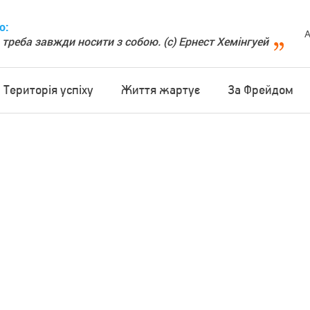
о:
А
 треба завжди носити з собою. (с) Ернест Хемінгуей
Територія успіху
Життя жартує
За Фрейдом