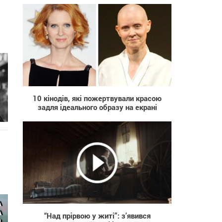
1 150
10 кінодів, які пожертвували красою
задля ідеального образу на екрані
536
“Над прірвою у житі”: з’явився