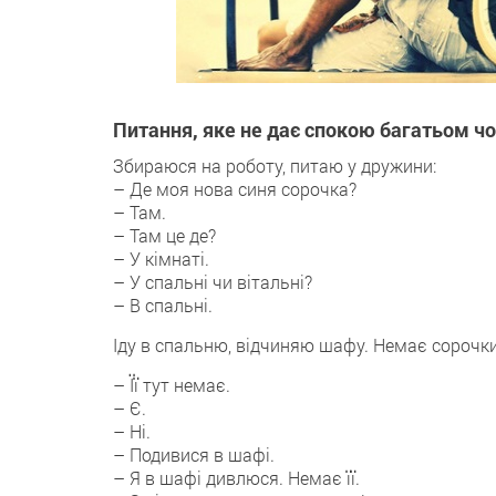
Питання, яке не дає спокою багатьом ч
Збираюся на роботу, питаю у дружини:
– Де моя нова синя сорочка?
– Там.
– Там це де?
– У кімнаті.
– У спальні чи вітальні?
– В спальні.
Іду в спальню, відчиняю шафу. Немає сорочки
– Її тут немає.
– Є.
– Ні.
– Подивися в шафі.
– Я в шафі дивлюся. Немає її.