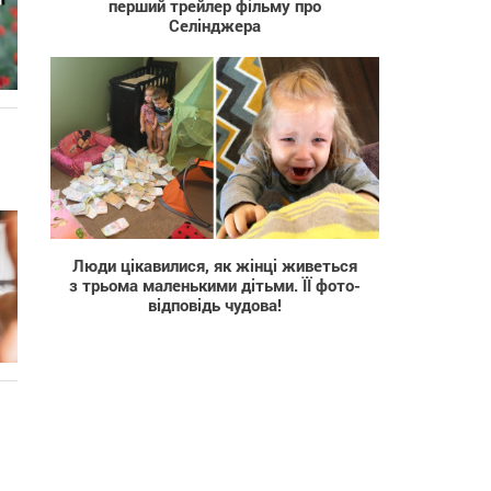
перший трейлер фільму про
Селінджера
3 917
Люди цікавилися, як жінці живеться
з трьома маленькими дітьми. ЇЇ фото-
відповідь чудова!