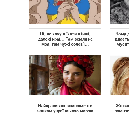
Ні, не хочу я їхати в інші,
Чому д
далекі краї… Там земля не
вдаєть
моя, там чужі солов’ї…
Мусит
Найкрасивіші компліменти
Жінка
жінкам українською мовою
замітк