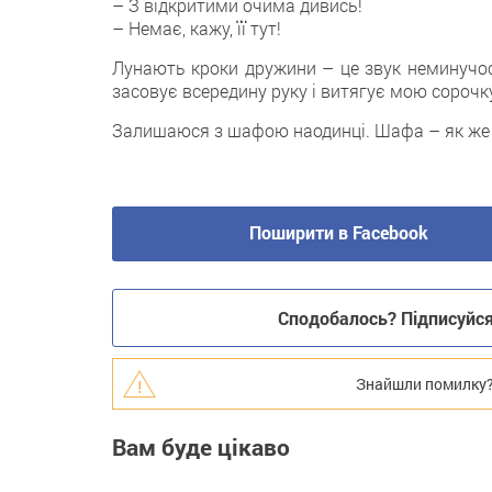
– З відкритими очима дивись!
– Немає, кажу, її тут!
Лунають кроки дружини – це звук неминучос
засовує всередину руку і витягує мою сорочк
Залишаюся з шафою наодинці. Шафа – як же 
Поширити в Facebook
Сподобалось? Підписуйся 
Знайшли помилку? В
Вам буде цікаво