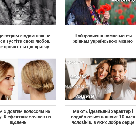
екотрим людям ніяк не
Найкрасивіші компліменти
ся зустіти свою любов.
жінкам українською мовою
е прочитати цю притчу
м з довгим волоссям на
Мають ідеальний характер і
у: 5 ефектних зачісок на
подобаються жінкам: 10 імен
щодень
чоловіків, в яких добре серце