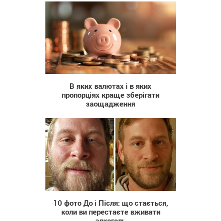
98
В яких валютах і в яких
пропорціях краще зберігати
заощадження
2 131
10 фото До і Після: що стається,
коли ви перестаєте вживати
алкоголь