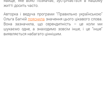
явище, яке воно позначає, зустрічається в нашому
житті досить часто.
Авторка і ведуча програми “Правильно українською”
Ольга Багній
пояснила
значення цього цікавого слова.
Вона зазначила, що серендипність – це коли ми
шукаємо одне, а знаходимо зовсім інше, і це “інше”
виявляється набагато ціннішим.