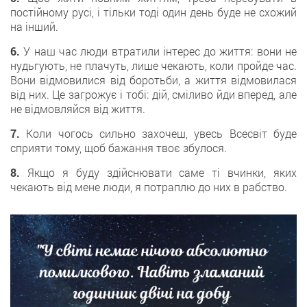
постійному русі, і тільки тоді один день буде не схожий
на інший.
6.
У наш час люди втратили інтерес до життя: вони не
нудьгують, не плачуть, лише чекають, коли пройде час.
Вони відмовилися від боротьби, а життя відмовилася
від них. Це загрожує і тобі: дій, сміливо йди вперед, але
не відмовляйся від життя.
7.
Коли чогось сильно захочеш, увесь Всесвіт буде
сприяти тому, щоб бажання твоє збулося.
8.
Якщо я буду здійснювати саме ті вчинки, яких
чекають від мене люди, я потраплю до них в рабство.