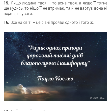
15.
Якщо людина твоя – то вона твоя, а якщо її тягне
ще кудись, то ніщо її не втримає, та й не вартує вона ні
нервів, ні уваги.
16.
Все на світі – це різні прояви одного і того ж.