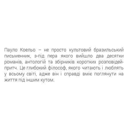
Пауло Коельо – не просто культовий бразильський
письменник, з-під пера якого вийшло два десятки
романів, антологій та збірників коротких розповідей-
притч. Це глибокий філософ, якого читають і люблять
у всьому світі, адже він і справді вміє поглянути на
життя під іншим кутом.