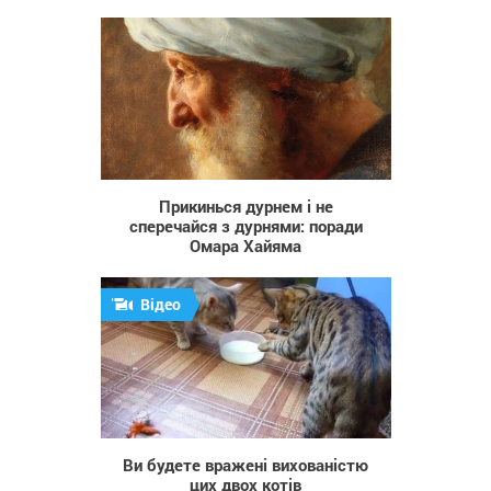
4 739
Прикинься дурнем і не
сперечайся з дурнями: поради
Омара Хайяма
Відео
1 057
Ви будете вражені вихованістю
цих двох котів