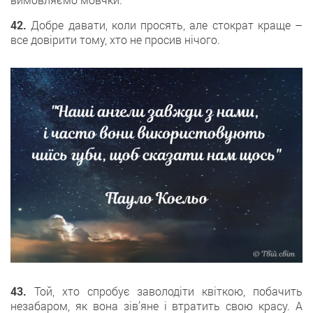
42.
Добре давати, коли просять, але стократ краще –
все довірити тому, хто не просив нічого.
43.
Той, хто спробує заволодіти квіткою, побачить
незабаром, як вона зів’яне і втратить свою красу. А