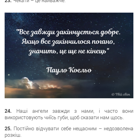
23.
Чекати – це найважче.
24.
Наші ангели завжди з нами, і часто вони
використовують чиїсь губи, щоб сказати нам щось.
25.
Постійно відчувати себе нещасним – недозволена
розкіш.