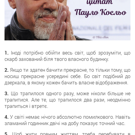
1.
Іноді потрібно обійти весь світ, щоб зрозуміти, що
скарб захований біля твого власного будинку.
2.
Якщо ти здатен бачити прекрасне, то тільки тому, що
носиш прекрасне усередині себе. Бо світ подібний до
дзеркала, в якому кожен бачить власне відображення.
3.
Що трапилося одного разу, може ніколи більше не
трапитися. Але те, що трапилося два рази, неодмінно
трапиться і втретє.
4.
У світі немає нічого абсолютно помилкового. Навіть
зламаний годинник двічі на добу показує точний час.
5.
Щоб жити повним життям, треба перебувати в