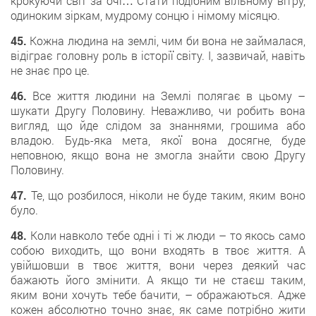
крокуючи світ за очі… Стати подібним вільному вітру,
одиноким зіркам, мудрому сонцю і німому місяцю.
45.
Кожна людина на землі, чим би вона не займалася,
відіграє головну роль в історії світу. І, зазвичай, навіть
не знає про це.
46.
Все життя людини на Землі полягає в цьому –
шукати Другу Половину. Неважливо, чи робить вона
вигляд, що йде слідом за знаннями, грошима або
владою. Будь-яка мета, якої вона досягне, буде
неповною, якщо вона не змогла знайти свою Другу
Половину.
47.
Те, що розбилося, ніколи не буде таким, яким воно
було.
48.
Коли навколо тебе одні і ті ж люди – то якось само
собою виходить, що вони входять в твоє життя. А
увійшовши в твоє життя, вони через деякий час
бажають його змінити. А якщо ти не стаєш таким,
яким вони хочуть тебе бачити, – ображаються. Адже
кожен абсолютно точно знає, як саме потрібно жити