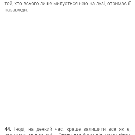
той, хто всього лише милується нею на лузі, отримає її
назавжди.
44.
Іноді, на деякий час, краще залишити все як є,