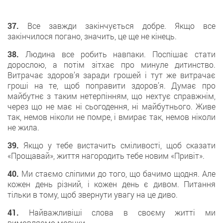
37.
Все завжди закінчується добре. Якщо все
закінчилося погано, значить, це ще не кінець.
38.
Людина все робить навпаки. Поспішає стати
дорослою, а потім зітхає про минуле дитинство.
Витрачає здоров’я заради грошей і тут же витрачає
гроші на те, щоб поправити здоров’я. Думає про
майбутнє з таким нетерпінням, що нехтує справжнім,
через що не має ні сьогодення, ні майбутнього. Живе
так, немов ніколи не помре, і вмирає так, немов ніколи
не жила.
39.
Якщо у тебе вистачить сміливості, щоб сказати
«Прощавай», життя нагородить тебе новим «Привіт».
40.
Ми стаємо сліпими до того, що бачимо щодня. Але
кожен день різний, і кожен день є дивом. Питання
тільки в тому, щоб звернути увагу на це диво.
41.
Найважливіші слова в своєму житті ми
вимовляємо мовчки.