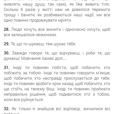
живлять нашу душу, так само, як їжа живить тіло.
Скільки б разів у житті нам не довелося пережити
трощу і бачити, як розбиваються наші надії, ми все
одно повинні продовжувати мріяти.
28.
Люди хочуть все змінити і одночасно хочуть, щоб
все залишалося незмінним.
29.
Те, що ти шукаєш, теж шукає тебе.
30.
Завжди говори те, що відчуваєш, і роби те, що
думаєш! Мовчання ламає долі…
31.
Іноді ти повинен побігти, щоб побачити, хто
побіжить за тобою. Іноді ти повинен говорити м’якше,
щоб побачити, хто насправді прислухається до тебе.
Іноді ти повинен зробити крок назад, щоб побачити, хто
ще стоїть на твоєму боці. Іноді ти повинен приймати
неправильні рішення, щоб подивитися, хто з тобою,
коли все руйнується.
32.
Як тільки я знайшов всі відповіді, змінилися всі
питання.