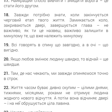
17.
Найкращий спосіб вивчити і знищити ворога – це
стати його другом.
18.
Завжди потрібно знати, коли закінчується
черговий етап твого життя. Замикається коло,
закриваються двері, завершується глава – не
важливо, як ти це назвеш, важливо залишити в
минулому те, що вже належить минулому.
19.
Всі говорять в спину що завгодно, а в очі – що
вигідно.
20.
Якщо любов змінює людину швидко, то відчай – ще
швидше.
21.
Там, де нас чекають, ми завжди опиняємося точно
в строк.
22.
Життя часом буває дивно скупим – цілими днями,
тижнями, місяцями, роками не отримує людина
жодного нового відчуття. А потім вона відчиняє двері
– і на неї обрушується ціла лавина.