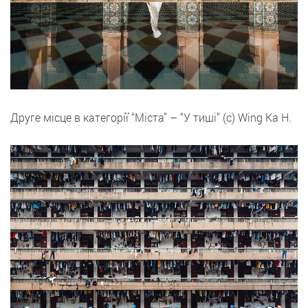
Друге місце в категорії “Міста” – “У тиші” (с) Wing Ka H.