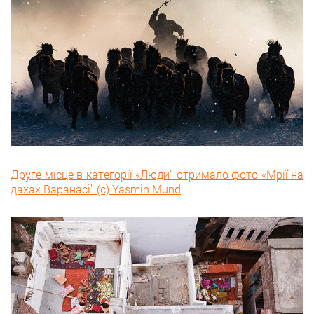
Друге місце в категорії «Люди” отримало фото «Мрії на
дахах Варанасі” (с) Yasmin Mund