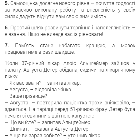
5.
Самооцінка досягне нового рівня – почуття гордості
за красиво виконану роботу та впевненість у своїх
силах дадуть відчути вам свою значимість.
6.
Простий шлях розвинути терпіння і наполегливість –
в’язання. Ніщо не виведе вас із рівноваги!
7.
Пам’ять стане набагато кращою, а мозок
працюватиме в рази швидше.
“Коли 37-річний лікар Алоіс Альцгеймер зайшов у
палату, Августа Детер обідала, сидячи на лікарняному
ліжку.
– Як вас звати? – запитав лікар.
– Августа, – відповіла жінка.
– Ваше прізвище?
– Августа, – повторила пацієнтка трохи зніяковіло, –
здається. На тарілці перед 51-річною фрау Детер була
печеня зі свинини з цвітною капустою.
– Що ви їсте? – запитав Альцгеймер.
– Шпинат, – сказала Августа Детер.
– А що ви зараз робите? – уточнив лікар.