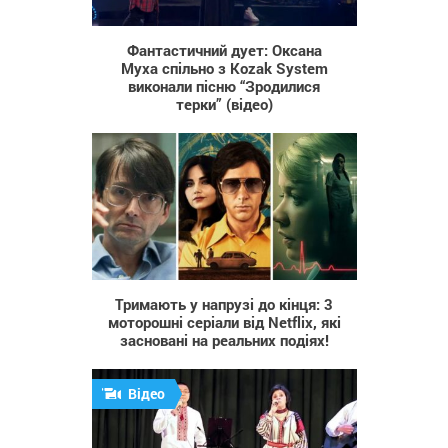
2 172
Фантастичний дует: Оксана
Муха спільно з Kozak System
виконали пісню “Зродилися
терки” (відео)
323
Тримають у напрузі до кінця: 3
моторошні серіали від Netflix, які
засновані на реальних подіях!
Відео