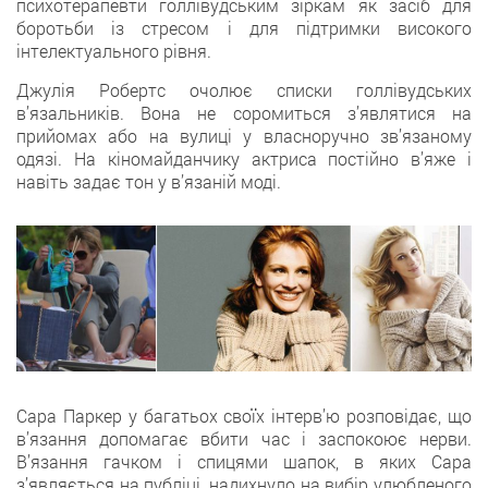
психотерапевти голлівудським зіркам як засіб для
боротьби із стресом і для підтримки високого
інтелектуального рівня.
Джулія Робертс очолює списки голлівудських
в’язальників. Вона не соромиться з’являтися на
прийомах або на вулиці у власноручно зв’язаному
одязі. На кіномайданчику актриса постійно в’яже і
навіть задає тон у в’язаній моді.
Сара Паркер у багатьох своїх інтерв’ю розповідає, що
в’язання допомагає вбити час і заспокоює нерви.
В’язання гачком і спицями шапок, в яких Сара
з’являється на публіці, надихнуло на вибір улюбленого