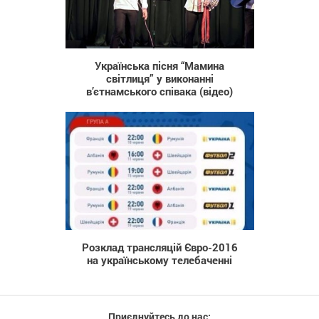
881
Українська пісня “Мамина
світлиця” у виконанні
в’єтнамського співака (відео)
810
Розклад трансляцій Євро-2016
на українському телебаченні
Приєднуйтесь до нас: