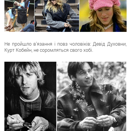
Не пройшло в’язання і повз чоловіків: Девід Духовни,
Курт Кобейн, не соромляться свого хобі.