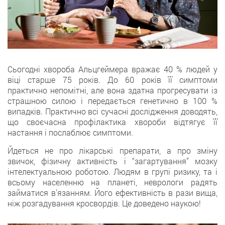
Сьогодні хвороба Альцгеймера вражає 40 % людей у
віці старше 75 років. До 60 років її симптоми
практично непомітні, але вона здатна прогресувати із
страшною силою і передається генетично в 100 %
випадків. Практично всі сучасні дослідження доводять,
що своєчасна профілактика хвороби відтягує її
настання і послаблює симптоми.
Йдеться не про лікарські препарати, а про зміну
звичок, фізичну активність і “загартування” мозку
інтелектуальною роботою. Людям в групі ризику, та і
всьому населенню на планеті, неврологи радять
займатися в’язанням. Його ефективність в рази вища,
ніж розгадування кросвордів. Це доведено наукою!