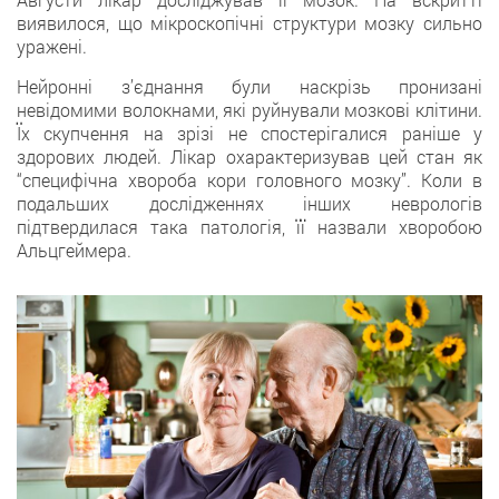
виявилося, що мікроскопічні структури мозку сильно
уражені.
Нейронні з’єднання були наскрізь пронизані
невідомими волокнами, які руйнували мозкові клітини.
Їх скупчення на зрізі не спостерігалися раніше у
здорових людей. Лікар охарактеризував цей стан як
“специфічна хвороба кори головного мозку”. Коли в
подальших дослідженнях інших неврологів
підтвердилася така патологія, її назвали хворобою
Альцгеймера.