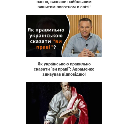
панно, визнане найбільшим
вишитим полотном в світі!
263
Як українською правильно
сказати “ви праві”: Авраменко
здивував відповіддю!
25 449