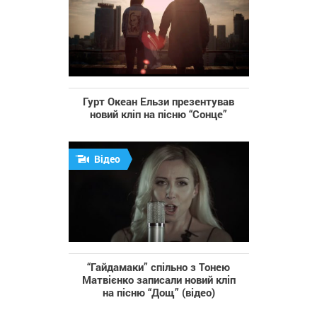
Гурт Океан Ельзи презентував
новий кліп на пісню “Сонце”
Відео
“Гайдамаки” спільно з Тонею
Матвієнко записали новий кліп
на пісню “Дощ” (відео)