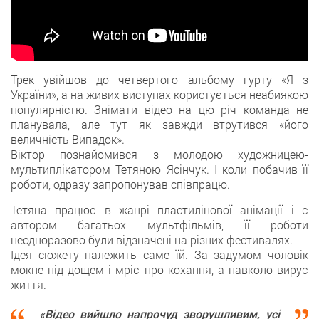
Трек увійшов до четвертого альбому гурту «Я з
України», а на живих виступах користується неабиякою
популярністю. Знімати відео на цю річ команда не
планувала, але тут як завжди втрутився «його
величність Випадок».
Віктор познайомився з молодою художницею-
мультиплікатором Тетяною Ясінчук. І коли побачив її
роботи, одразу запропонував співпрацю.
Тетяна працює в жанрі пластилінової анімації і є
автором багатьох мультфільмів, її роботи
неодноразово були відзначені на різних фестивалях.
Ідея сюжету належить саме їй. За задумом чоловік
мокне під дощем і мріє про кохання, а навколо вирує
життя.
«Відео вийшло напрочуд зворушливим, усі