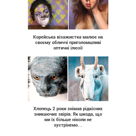
737
Корейська візажистка малює на
своєму обличчі приголомшливі
оптичні ілюзії
7 783
Хлопець 2 роки знімав рідкісних
зникаючих звірів. Як шкода, що
ми їх більше ніколи не
зустрінемо…