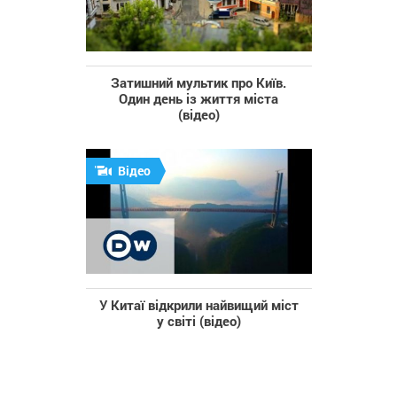
Затишний мультик про Київ.
Один день із життя міста
(відео)
Відео
У Китаї відкрили найвищий міст
у світі (відео)