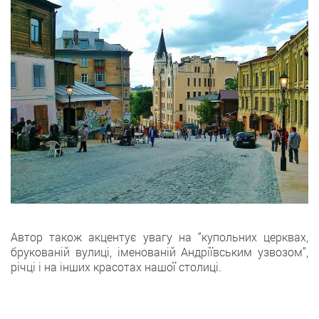
Автор також акцентує увагу на “купольних церквах,
брукованій вулиці, іменованій Андріївським узвозом”,
річці і на інших красотах нашої столиці.