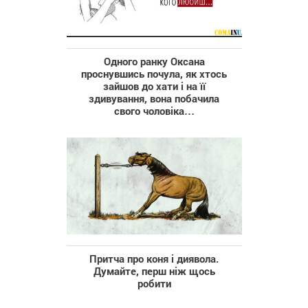
Одного ранку Оксана
проснувшись почула, як хтось
зайшов до хати і на її
здивування, вона побачила
свого чоловіка…
Притча про коня і диявола.
Думайте, перш ніж щось
робити