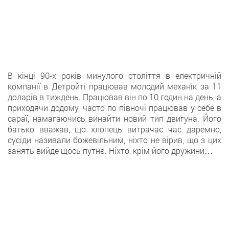
В кінці 90-х років минулого століття в електричній
компанії в Детройті працював молодий механік за 11
доларів в тиждень. Працював він по 10 годин на день, а
приходячи додому, часто по півночі працював у себе в
сараї, намагаючись винайти новий тип двигуна. Його
батько вважав, що хлопець витрачає час даремно,
сусіди називали божевільним, ніхто не вірив, що з цих
занять вийде щось путнє. Ніхто, крім його дружини…