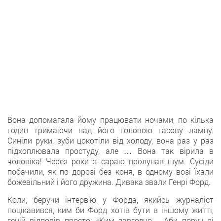
Вона допомагала йому працювати ночами, по кілька
годин тримаючи над його головою гасову лампу.
Синіли руки, зуби цокотіли від холоду, вона раз у раз
підхоплювала простуду, але … Вона так вірила в
чоловіка! Через роки з сараю пролунав шум. Сусіди
побачили, як по дорозі без коня, в одному возі їхали
божевільний і його дружина. Дивака звали Генрі Форд.
Коли, беручи інтерв’ю у Форда, якийсь журналіст
поцікавився, ким би Форд хотів бути в іншому житті,
геній відповів просто: «Ким завгодно… Аби поруч зі