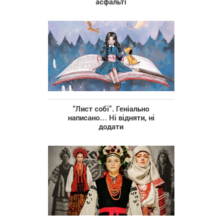
асфальті
“Лист собі”. Геніально
написано… Ні відняти, ні
додати