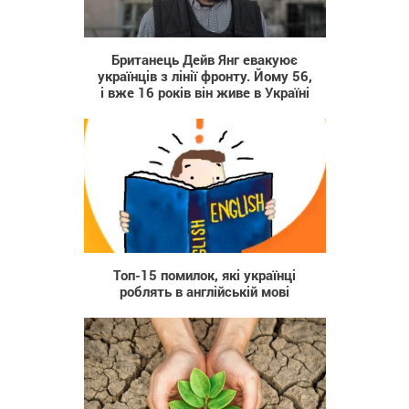
389
Британець Дейв Янг евакуює
українців з лінії фронту. Йому 56,
і вже 16 років він живе в Україні
3 005
Топ-15 помилок, які українці
роблять в англійській мові