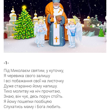
-1-
Під Миколаєм святим, у куточку,
Я черевика свого залишу
І всі побажання свої на листочку
Дуже старанно йому напишу.
Тихо молитву на ніч прочитаю,
Знаю, він чує, десь поруч стоїть.
Я йому пошепки пообіцяю
Слухатись маму і Бога любить.