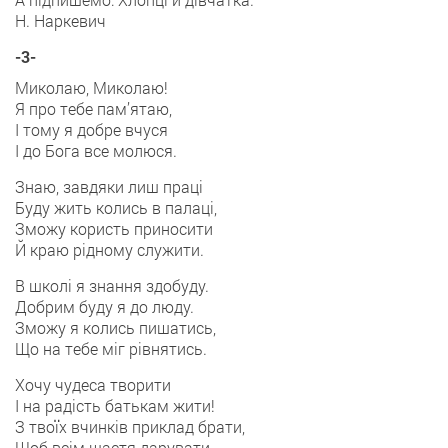
Н. Наркевич
-3-
Миколаю, Миколаю!
Я про тебе пам’ятаю,
І тому я добре вчуся
І до Бога все молюся.
Знаю, завдяки лиш праці
Буду жить колись в палаці,
Зможу користь приносити
Й краю рідному служити.
В школі я знання здобуду.
Добрим буду я до люду.
Зможу я колись пишатись,
Що на тебе міг рівнятись.
Хочу чудеса творити
І на радість батькам жити!
З твоїх вчинків приклад брати,
Щоб всім щастя дарувати.