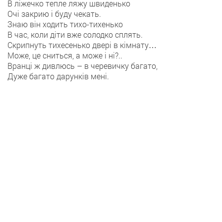
В ліжечко тепле ляжу швиденько
Очі закрию і буду чекать.
Знаю він ходить тихо-тихенько
В час, коли діти вже солодко сплять.
Скрипнуть тихесенько двері в кімнату…
Може, це сниться, а може і ні?..
Вранці ж дивлюсь – в черевичку багато,
Дуже багато дарунків мені.