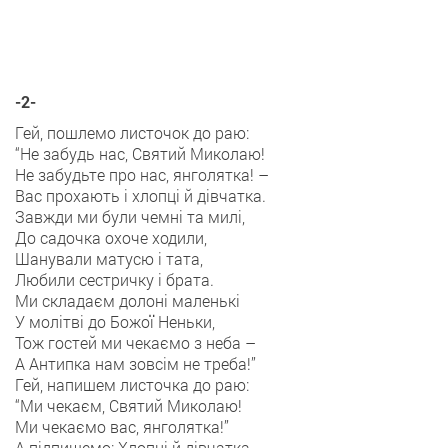
-2-
Гей, пошлемо листочок до раю:
“Не забудь нас, Святий Миколаю!
Не забудьте про нас, янголятка! –
Вас прохають і хлопці й дівчатка.
Завжди ми були чемні та милі,
До садочка охоче ходили,
Шанували матусю і тата,
Любили сестричку і брата.
Ми складаєм долоні маленькі
У молітві до Божої Неньки,
Тож гостей ми чекаємо з неба –
А Антипка нам зовсім не треба!”
Гей, напишем листочка до раю:
“Ми чекаєм, Святий Миколаю!
Ми чекаємо вас, янголятка!”
А підпишемо: Хлопці й дівчатка.