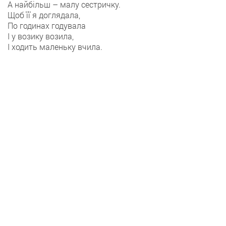
А найбільш – малу сестричку.
Щоб її я доглядала,
По годинах годувала
І у возику возила,
І ходить маленьку вчила.