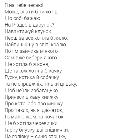
Я на тебе чекаю!
Може, знати б ти хотів,
Що собі бажаю
На Різдво в дарунок?
Навантажуй клунок.
Перш за все хотіла б лялю,
Найпишнішу в світі кралю.
Потім зайчика м’якого –
Сам вже вибери якого.
Ще хотіла б я коня,
Ще також хотіла б качку,
Гуску, котика й собачку,
Та не справжніх, тільки цяцьку,
Щоб не їли забагацько.
Принеси цікаву книжку
Про кота, або про мишку,
Про таких, як я, дівчаток,
І з малюнком на початок.
Ще б хотіла черевички
Гарну блузку, дві спіднички,
На голівку – синю стрічку,