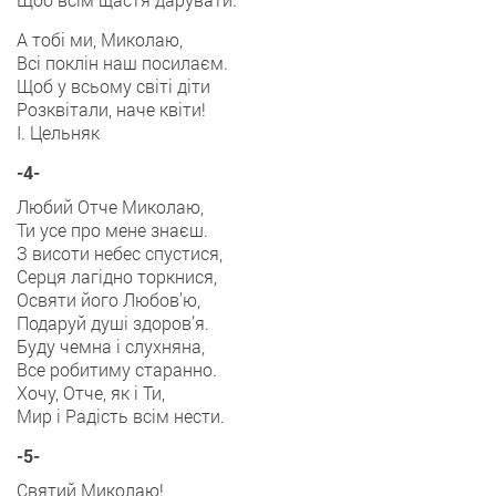
А тобі ми, Миколаю,
Всі поклін наш посилаєм.
Щоб у всьому світі діти
Розквітали, наче квіти!
І. Цельняк
-4-
Любий Отче Миколаю,
Ти усе про мене знаєш.
З висоти небес спустися,
Серця лагідно торкнися,
Освяти його Любов’ю,
Подаруй душі здоров’я.
Буду чемна і слухняна,
Все робитиму старанно.
Хочу, Отче, як і Ти,
Мир і Радість всім нести.
-5-
Святий Миколаю!