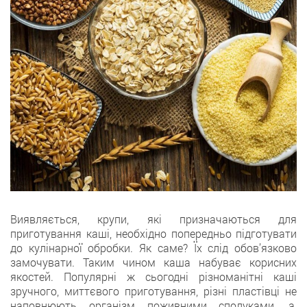
Виявляється, крупи, які призначаються для
приготування каші, необхідно попередньо підготувати
до кулінарної обробки. Як саме? Їх слід обов’язково
замочувати. Таким чином каша набуває корисних
якостей. Популярні ж сьогодні різноманітні каші
зручного, миттєвого приготування, різні пластівці не
наповнюють організм поживними сполуками, а,