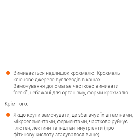
Вимивається надлишок крохмалю. Крохмаль –
ключове джерело вуглеводів в кашах.
Замочування допомагає частково вимивати
“легкі”, небажані для організму, форми крохмалю.
Крім того:
Якщо крупи замочувати, це збагачує їх вітамінами,
мікроелементами, ферментами, частково руйнує
глютен, лектини та інші антинутрієнти (про
фітинову кислоту згадувалося вище).