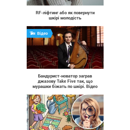
RF-ліфтинг або як повернути
шкірі молодість
Відео
1 355
Бандурист-новатор заграв
джазову Take Five так, що
мурашки біжать по шкірі. Відео