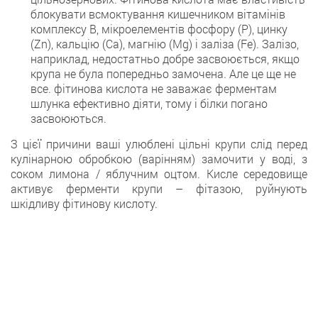
блокувати всмоктування кишечником вітамінів
комплексу В, мікроелементів фосфору (Р), цинку
(Zn), кальцію (Ca), магнію (Mg) і заліза (Fe). Залізо,
наприклад, недостатньо добре засвоюється, якщо
крупа не була попередньо замочена. Але це ще не
все. фітинова кислота не заважає ферментам
шлунка ефективно діяти, тому і білки погано
засвоюються.
З цієї причини ваші улюблені цільні крупи слід перед
кулінарною обробкою (варінням) замочити у воді, з
соком лимона / яблучним оцтом. Кисле середовище
активує ферменти крупи – фітазою, руйнують
шкідливу фітинову кислоту.