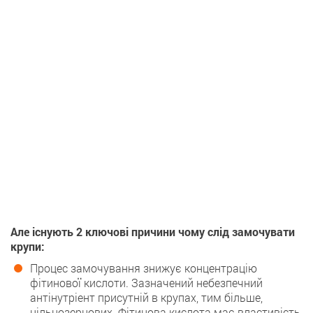
Але існують 2 ключові причини чому слід замочувати
крупи:
Процес замочування знижує концентрацію
фітинової кислоти. Зазначений небезпечний
антінутріент присутній в крупах, тим більше,
цільнозернових. Фітинова кислота має властивість