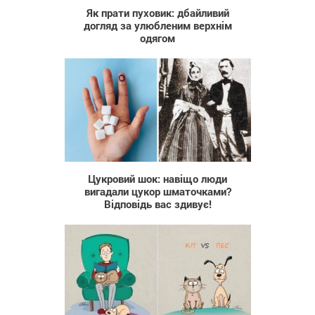
Як прати пуховик: дбайливий
догляд за улюбленим верхнім
одягом
275
Цукровий шок: навіщо люди
вигадали цукор шматочками?
Відповідь вас здивує!
1 050