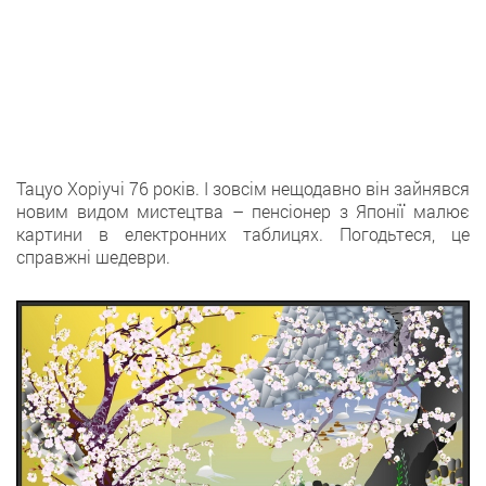
Тацуо Хоріучі 76 років. І зовсім нещодавно він зайнявся
новим видом мистецтва – пенсіонер з Японії малює
картини в електронних таблицях. Погодьтеся, це
справжні шедеври.