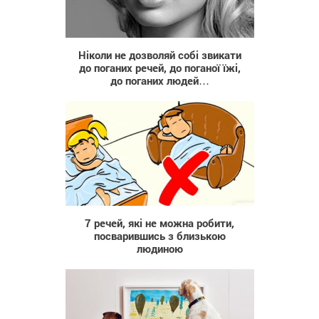
685
Ніколи не дозволяй собі звикати
до поганих речей, до поганої їжі,
до поганих людей…
35 621
7 речей, які не можна робити,
посварившись з близькою
людиною