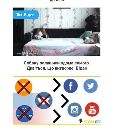
Відео
3 374
Собаку залишили вдома самого.
Дивіться, що витворяє! Відео
12 292