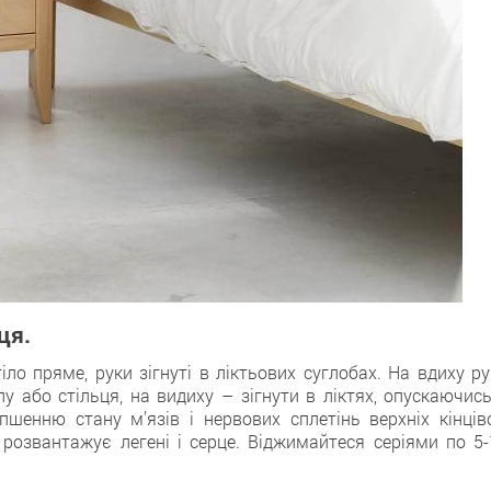
ця.
тіло пряме, руки зігнуті в ліктьових суглобах. На вдиху р
у або стільця, на видиху – зігнути в ліктях, опускаючись
шенню стану м’язів і нервових сплетінь верхніх кінціво
, розвантажує легені і серце. Віджимайтеся серіями по 5-