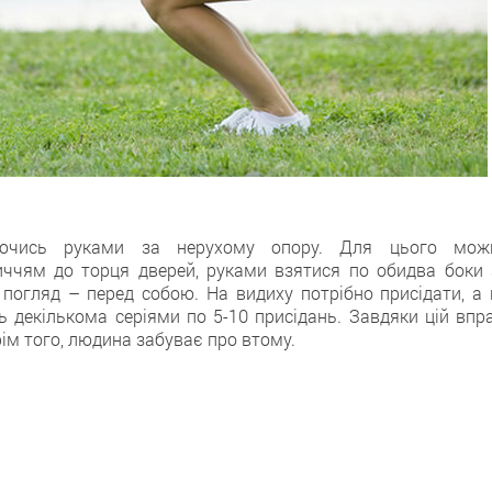
аючись руками за нерухому опору. Для цього мож
иччям до торця дверей, руками взятися по обидва боки 
 погляд – перед собою. На видиху потрібно присідати, а 
 декількома серіями по 5-10 присідань. Завдяки цій впра
ім того, людина забуває про втому.