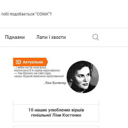
 тобі подобається “COMA”?
Підказки
Лапи і хвости
Актуально
10 наших улюблених віршів
геніальної Ліни Костенко