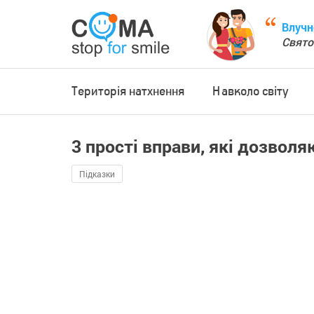
Влучн
Свято
Територія натхнення
Навколо світу
3 прості вправи, які дозвол
Підказки