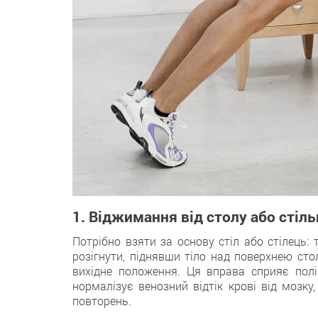
1. Віджимання від столу або стіль
Потрібно взяти за основу стіл або стілець: 
розігнути, піднявши тіло над поверхнею стол
вихідне положення. Ця вправа сприяє поліп
нормалізує венозний відтік крові від мозку
повторень.