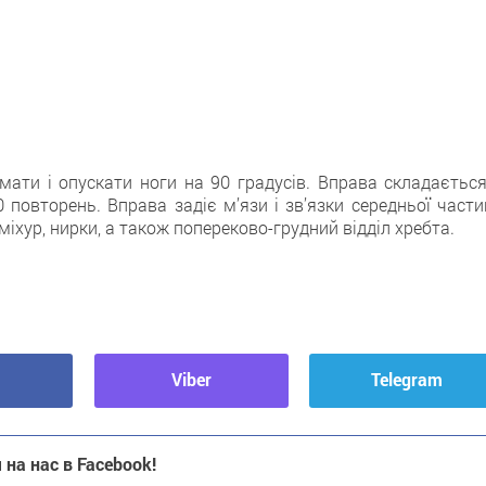
імати і опускати ноги на 90 градусів. Вправа складається
10 повторень. Вправа задіє м’язи і зв’язки середньої част
міхур, нирки, а також попереково-грудний відділ хребта.
Viber
Telegram
на нас в Facebook!