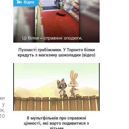
Відео
1 263
Пухнасті грабіжники. У Торонто білки
крадуть з магазину шоколадки (відео)
уки
 у
218 710
к,
10
8 мультфільмів про справжні
цінності, які варто подивитися з
дітьми