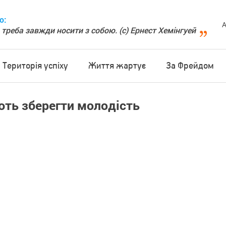
о:
А
 треба завжди носити з собою. (с) Ернест Хемінгуей
Територія успіху
Життя жартує
За Фрейдом
яють зберегти молодість