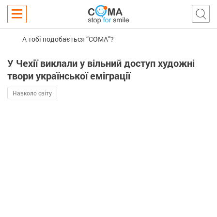
А тобі подобається “COMA”?
У Чехії виклали у вільний доступ художні
твори української еміграції
Навколо світу