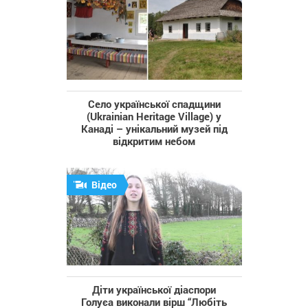
Село української спадщини
(Ukrainian Heritage Village) у
Канаді – унікальний музей під
відкритим небом
Відео
Діти української діаспори
Голуєа виконали вірш “Любіть