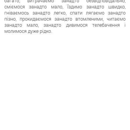
багато, витрачаємо занадто безвідповідально,
сміємося занадто мало, їздимо занадто швидко,
гніваємось занадто легко, спати лягаємо занадто
пізно, прокидаємося занадто втомленими, читаємо
занадто мало, занадто дивимося телебачення і
молимося дуже рідко.