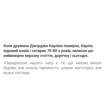
Коли дружина Джорджа Карліна померла, Карлін,
відомий комік і сатирик 70-80-х років, написав цю
неймовірно виразну статтю, доречну і сьогодні.
«Парадоксом нашого часу є те, що маємо високі
будови, але низьку терпимість, широкі магістралі, але
вузькі погляди.