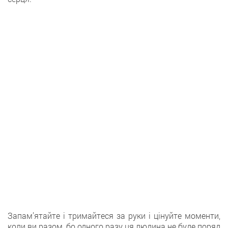
Запам’ятайте і тримайтеся за руки і цінуйте моменти,
коли ви разом, бо одного разу ця людина не буде поряд