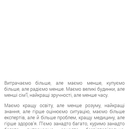
Витрачаємо більше, але маємо менше, купуємо
більше, але радіємо менше. Маємо великі будинки, але
менші сім’ї, найкращі зручності, але менше часу.
Маємо кращу освіту, але менше розуму, найкращі
знання, але гірше оцінюємо ситуацію, маємо більше
експертів, але й більше проблем, кращу медицину, але
гірше здоров’я. П’ємо занадто багато, куримо занадто