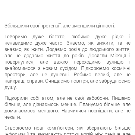
Збільшили свої претензії, але зменшили цінності.
Говоримо дуже багато, любимо дуже рідко і
ненавидимо дуже часто. Знаємо, як вижити, та не
знаємо, як жити. Додаємо років до людського життя,
але не додаємо життя до років. Досягли Місяця і
повернулися, але важко переходимо вулицю і
знайомимося з новим сусідом. Підкорюємо космічні
простори, але не душевні. Робимо великі, але не
найкращі справи. Очищаємо повітря, але забруднюємо
душу.
Підкорили собі атом, але не свої забобони. Пишемо
більше, але дізнаємось менше. Плануємо більше, але
домагаємось меншого. Навчилися поспішати, але не
чекати.
Створюємо нові комп’ютери, які зберігають більше
інформації та викидають потоки копій, ніж раніше, але