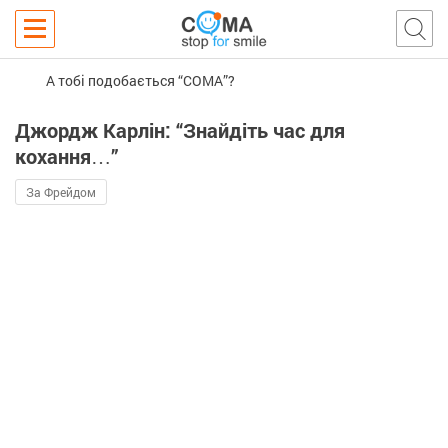
А тобі подобається “COMA”?
Джордж Карлін: “Знайдіть час для
кохання…”
За Фрейдом