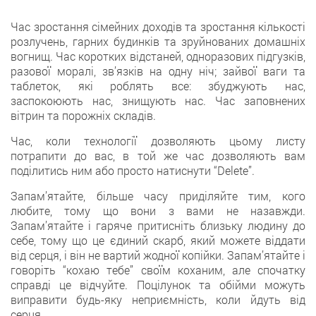
Час зростання сімейних доходів та зростання кількості
розлучень, гарних будинків та зруйнованих домашніх
вогнищ. Час коротких відстаней, одноразових підгузків,
разової моралі, зв’язків на одну ніч; зайвої ваги та
таблеток, які роблять все: збуджують нас,
заспокоюють нас, знищують нас. Час заповнених
вітрин та порожніх складів.
Час, коли технології дозволяють цьому листу
потрапити до вас, в той же час дозволяють вам
поділитись ним або просто натиснути “Delete”.
Запам’ятайте, більше часу приділяйте тим, кого
любите, тому що вони з вами не назавжди.
Запам’ятайте і гаряче притисніть близьку людину до
себе, тому що це єдиний скарб, який можете віддати
від серця, і він не вартий жодної копійки. Запам’ятайте і
говоріть “кохаю тебе” своїм коханим, але спочатку
справді це відчуйте. Поцілунок та обійми можуть
виправити будь-яку неприємність, коли йдуть від
серця.