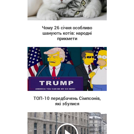
565
Чому 26 січня особливо
шанують котів: народні
прикмети
475
ТОП-10 передбачень Сімпсонів,
які збулися