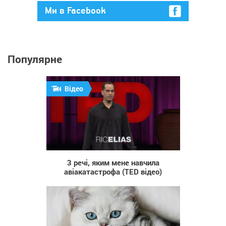
Ми в Facebook
Популярне
Відео
1 105
3 речі, яким мене навчила
авіакатастрофа (TED відео)