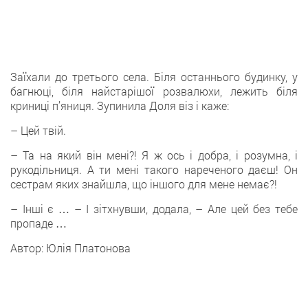
Заїхали до третього села. Біля останнього будинку, у
багнюці, біля найстарішої розвалюхи, лежить біля
криниці п’яниця. Зупинила Доля віз і каже:
– Цей твій.
– Та на який він мені?! Я ж ось і добра, і розумна, і
рукодільниця. А ти мені такого нареченого даєш! Он
сестрам яких знайшла, що іншого для мене немає?!
– Інші є … – І зітхнувши, додала, – Але цей без тебе
пропаде …
Автор: Юлія Платонова