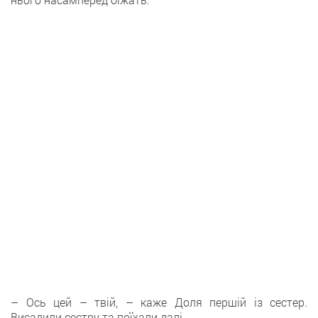
– Ось цей – твій, – каже Доля першій із сестер.
Висадили сестру та поїхали далі.