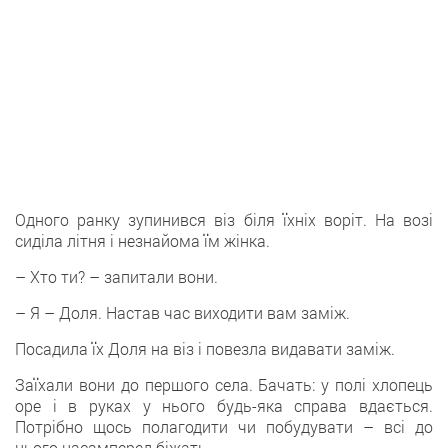
Одного ранку зупинився віз біля їхніх воріт. На возі
сиділа літня і незнайома їм жінка.
– Хто ти? – запитали вони.
– Я – Доля. Настав час виходити вам заміж.
Посадила їх Доля на віз і повезла видавати заміж.
Заїхали вони до першого села. Бачать: у полі хлопець
оре і в руках у нього будь-яка справа вдається.
Потрібно щось полагодити чи побудувати – всі до
нього насамперед біжать.