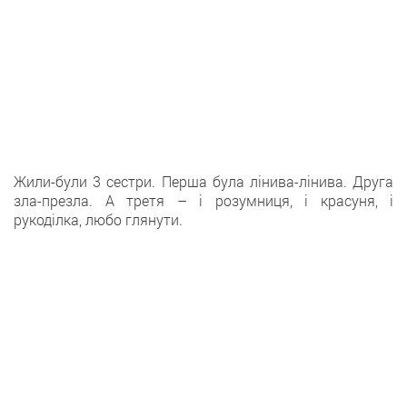
Жили-були 3 сестри. Перша була лінива-лінива. Друга
зла-презла. А третя – і розумниця, і красуня, і
рукоділка, любо глянути.