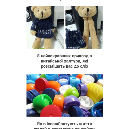
1 187
8 найяскравіших прикладів
китайської халтури, які
розсмішать вас до сліз
2 282
Як в Іспанії рятують життя
людей з допомогою звичайних