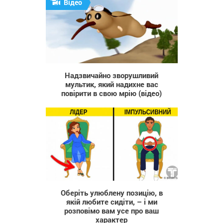
Відео
3 132
Надзвичайно зворушливий
мультик, який надихне вас
повірити в свою мрію (відео)
2 027
Оберіть улюблену позицію, в
якій любите сидіти, – і ми
розповімо вам усе про ваш
характер