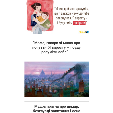
“Мамо, говори зі мною про
почуття. Я виросту – і буду
розуміти себе”…
Мудра притча про димар,
безглузді запитання і сенс