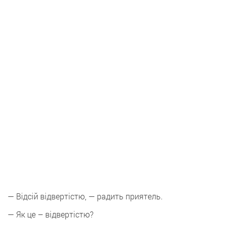
— Відсій відвертістю, — радить приятель.
— Як це – відвертістю?