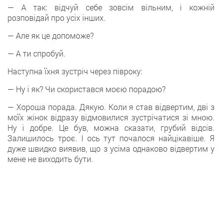
— А так: відчуй себе зовсім вільним, і кожній
розповідай про усіх інших.
— Але як це допоможе?
— А ти спробуй.
Наступна їхня зустріч через півроку:
— Ну і як? Чи скористався моєю порадою?
— Хороша порада. Дякую. Коли я став відвертим, дві з
моїх жінок відразу відмовилися зустрічатися зі мною.
Ну і добре. Це був, можна сказати, грубий відсів.
Залишилось троє. І ось тут почалося найцікавіше. Я
дуже швидко виявив, що з усіма однаково відвертим у
мене не виходить бути.