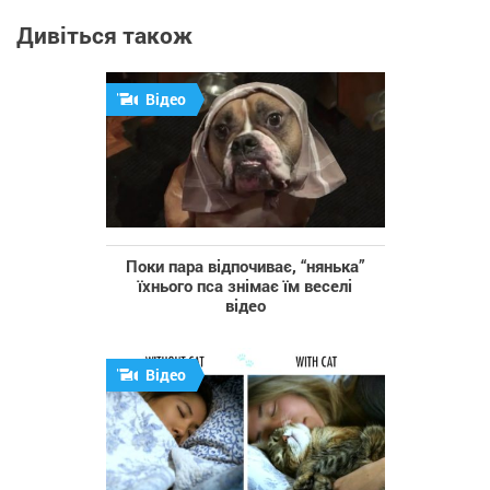
Дивіться також
Відео
Поки пара відпочиває, “нянька”
їхнього пса знімає їм веселі
відео
Відео