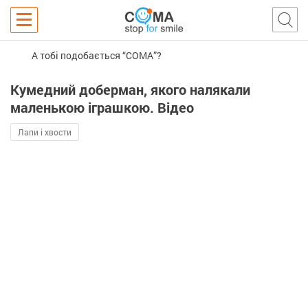
А тобі подобається “COMA”?
Кумедний доберман, якого налякали
маленькою іграшкою. Відео
Лапи і хвости