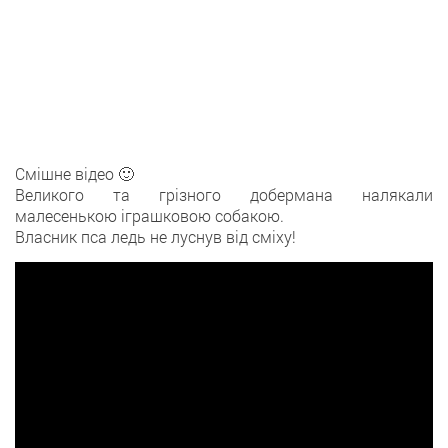
Смішне відео 🙂
Великого та грізного добермана налякали
малесенькою іграшковою собакою.
Власник пса ледь не луснув від сміху!