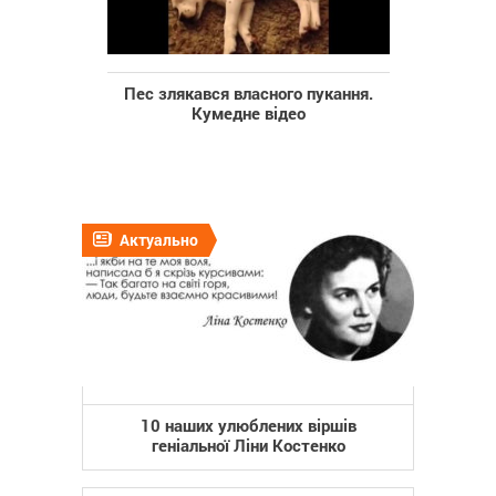
Пес злякався власного пукання.
Кумедне відео
Актуально
10 наших улюблених віршів
геніальної Ліни Костенко