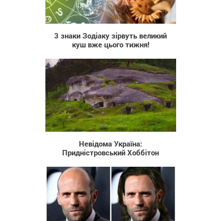
259
3 знаки Зодіаку зірвуть великий
куш вже цього тижня!
1 800
Невідома Україна:
Придністровський Хоббітон