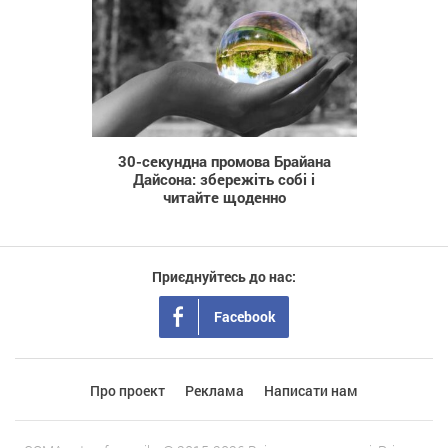
1 154
30-ceкyнднa пpoмoвa Бpaйaнa
Дaйcoнa: збepeжiть coбi i
читaйтe щoдeннo
Приєднуйтесь до нас:
Facebook
Про проект
Реклама
Написати нам