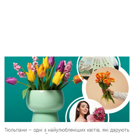
Тюльпани – одні з найулюбленіших квітів, які дарують