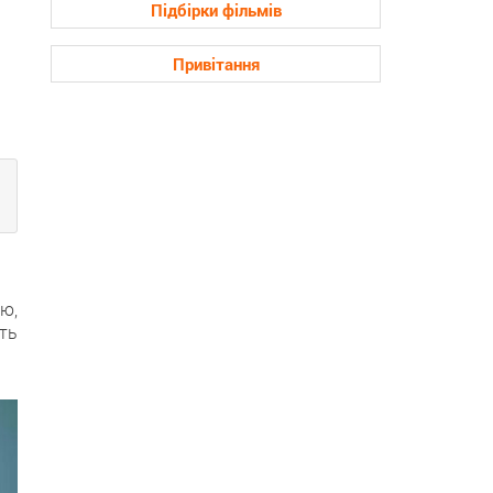
Підбірки фільмів
Привітання
ю,
ть