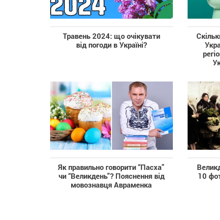
Травень 2024: що очікувати
Скільк
від погоди в Україні?
Укра
регіо
У
Як правильно говорити “Пасха”
Великд
чи “Великдень”? Пояснення від
10 фот
мовознавця Авраменка