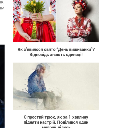
які
їм
153
Як з’явилося свято “День вишиванки”?
Відповідь знають одиниці!
5 184
Є простий трюк, як за 1 хвилину
підняти настрій. Поділився один
мудрий дідусь