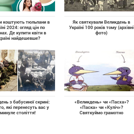
и коштують тюльпани в
Як святкували Великдень в
їні 2024: огляд цін по
Україні 100 років тому (архівні
нах. Де купити квіти в
фото)
країні найдешевше?
ень з бабусиної скрині:
«Великдень» чи «Пасха»?
о, які перенесуть вас у
«Паска» чи «Куліч»?
минуле століття!
Святкуймо грамотно