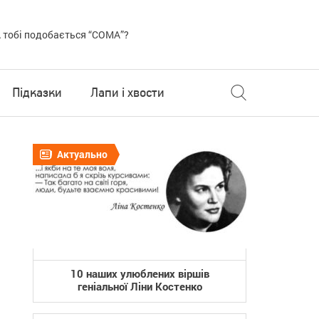
 тобі подобається “COMA”?
Підказки
Лапи і хвости
Актуально
10 наших улюблених віршів
геніальної Ліни Костенко