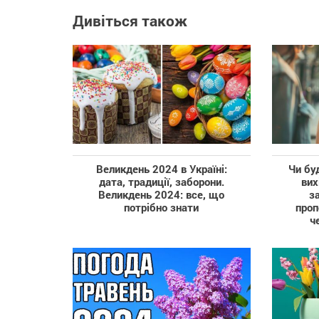
Дивіться також
Великдень 2024 в Україні:
Чи бу
дата, традиції, заборони.
вих
Великдень 2024: все, що
з
потрібно знати
проп
ч