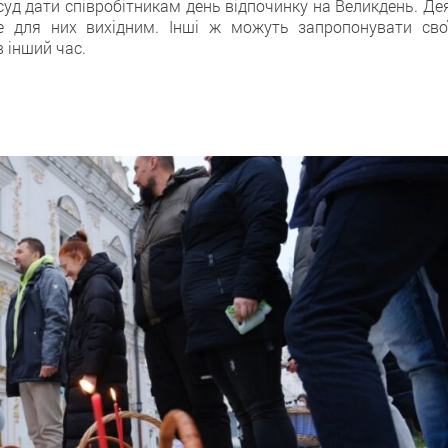
суд дати співробітникам день відпочинку на Великдень. Де
е для них вихідним. Інші ж можуть запропонувати сво
 інший час.