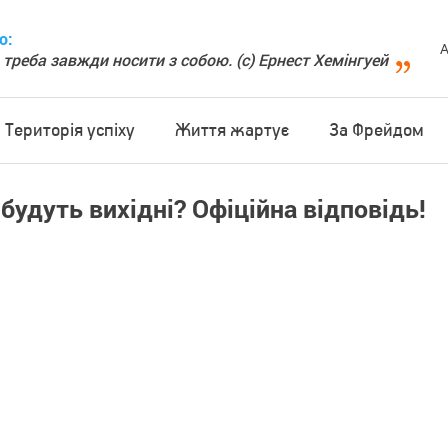
о:
А
 треба завжди носити з собою. (с) Ернест Хемінгуей
Територія успіху
Життя жартує
За Фрейдом
 будуть вихідні? Офіційна відповідь!