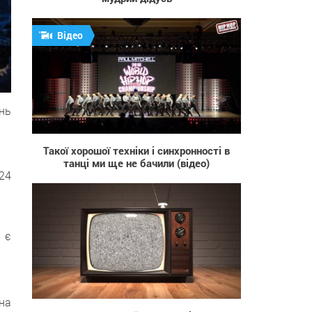
Відео
нь
3 552
Такої хорошої техніки і синхронності в
танці ми ще не бачили (відео)
24
 є
1 084
на