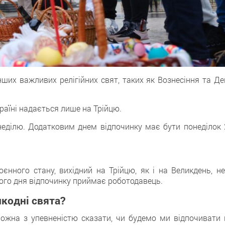
нших важливих релігійних свят, таких як Вознесіння та Де
країні надається лише на Трійцю.
 неділю. Додатковим днем відпочинку має бути понеділок 
оєнного стану, вихідний на Трійцю, як і на Великдень, не
ого дня відпочинку приймає роботодавець.
икодні свята?
можна з упевненістю сказати, чи будемо ми відпочивати 