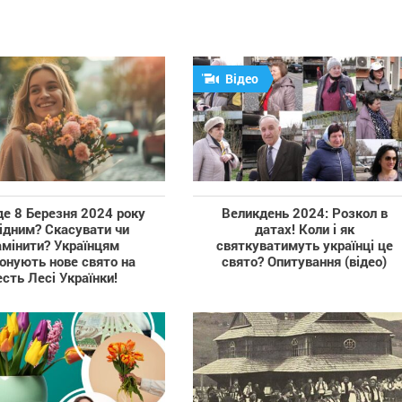
Відео
де 8 Березня 2024 року
Великдень 2024: Розкол в
ідним? Скасувати чи
датах! Коли і як
амінити? Українцям
святкуватимуть українці це
онують нове свято на
свято? Опитування (відео)
есть Лесі Українки!