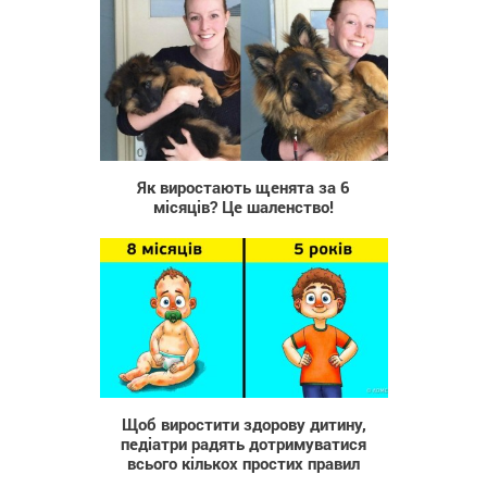
3 427
Як виростають щенята за 6
місяців? Це шаленство!
9 170
Щоб виростити здорову дитину,
педіатри радять дотримуватися
всього кількох простих правил