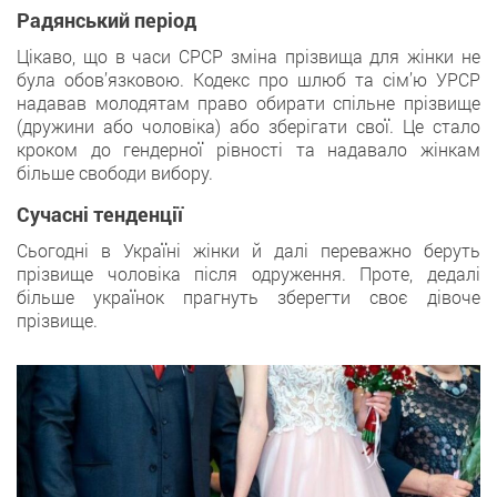
Радянський період
Цікаво, що в часи СРСР зміна прізвища для жінки не
була обов’язковою. Кодекс про шлюб та сім’ю УРСР
надавав молодятам право обирати спільне прізвище
(дружини або чоловіка) або зберігати свої. Це стало
кроком до гендерної рівності та надавало жінкам
більше свободи вибору.
Сучасні тенденції
Сьогодні в Україні жінки й далі переважно беруть
прізвище чоловіка після одруження. Проте, дедалі
більше українок прагнуть зберегти своє дівоче
прізвище.