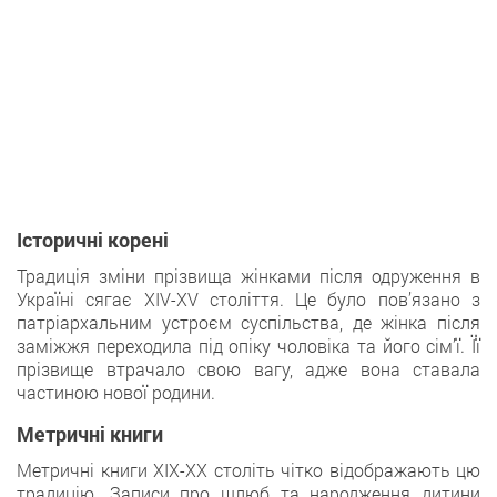
Історичні корені
Традиція зміни прізвища жінками після одруження в
Україні сягає XIV-XV століття. Це було пов’язано з
патріархальним устроєм суспільства, де жінка після
заміжжя переходила під опіку чоловіка та його сім’ї. Її
прізвище втрачало свою вагу, адже вона ставала
частиною нової родини.
Метричні книги
Метричні книги XIX-XX століть чітко відображають цю
традицію. Записи про шлюб та народження дитини