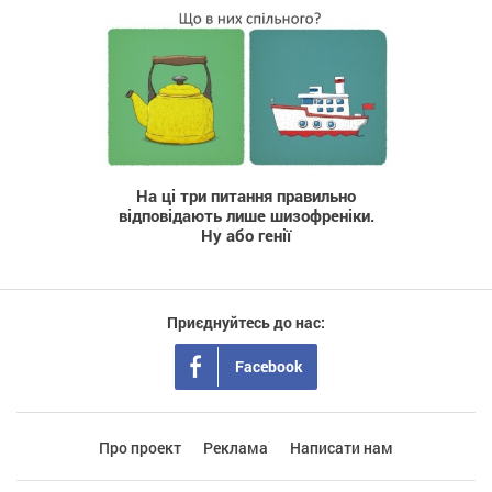
8 189
На ці три питання правильно
відповідають лише шизофреніки.
Ну або генії
Приєднуйтесь до нас:
Facebook
Про проект
Реклама
Написати нам