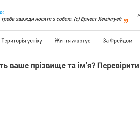
о:
А
 треба завжди носити з собою. (с) Ернест Хемінгуей
Територія успіху
Життя жартує
За Фрейдом
ть ваше прізвище та ім’я? Перевірити