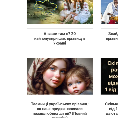
А ваше там є? 20
Знайд
найпопулярніших прізвищ в
прізв
Україні
Таємниці українських прізвищ:
Скільк
як наші предки називали
від 
позашлюбних дітей? (Повний
дають 
перелік!)