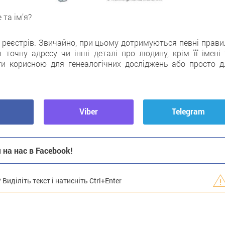
 та ім’я?
х реєстрів. Звичайно, при цьому дотримуються певні прави
я точну адресу чи інші деталі про людину, крім її імені 
ти корисною для генеалогічних досліджень або просто д
Viber
Telegram
на нас в Facebook!
иділіть текст і натисніть Ctrl+Enter