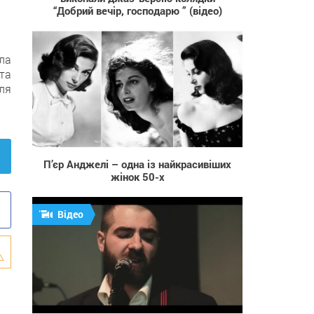
“Добрий вечір, господарю ” (відео)
ла
та
ля
357
П’єр Анджелі – одна із найкрасивіших
жінок 50-х
Відео
963