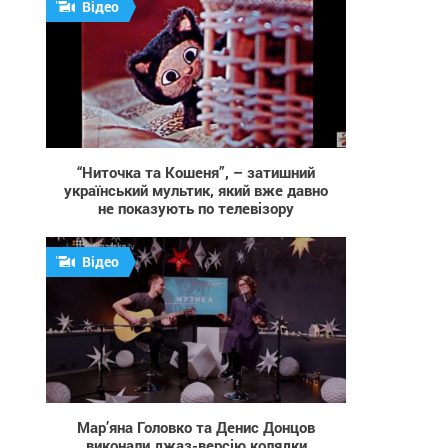
Відео
694
“Ниточка та Кошеня”, – затишний
український мультик, який вже давно
не показують по телевізору
Відео
924
Мар’яна Головко та Денис Донцов
виконали джаз-версію колядки