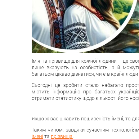
Ім’я та прізвище для кожної людини – це своєр
лише вказують на особистість, а й можуть
багатьом цікаво дізнатися, чи є в країні люд
Сьогодні це зробити стало набагато прості
містить інформацію про багатьох українц
отримати статистику щодо кількості його носії
Якщо ж вас цікавить поширеність імені, то дл
Таким чином, завдяки сучасним технологіям
імені
та
прізвища
.