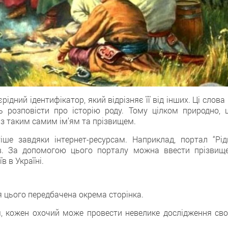
ідний ідентифікатор, який відрізняє її від інших. Ці слова
 розповісти про історію роду. Тому цілком природно, 
и з таким самим ім’ям та прізвищем.
ше завдяки інтернет-ресурсам. Наприклад, портал “Рідн
ів. За допомогою цього порталу можна ввести прізвище
в в Україні.
я цього передбачена окрема сторінка.
, кожен охочий може провести невелике дослідження сво