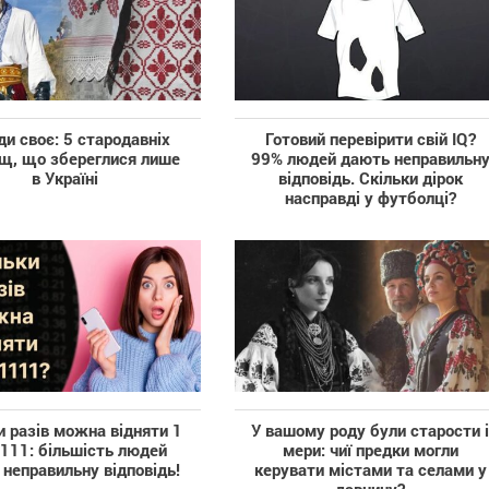
и своє: 5 стародавніх
Готовий перевірити свій IQ?
ищ, що збереглися лише
99% людей дають неправильн
в Україні
відповідь. Скільки дірок
насправді у футболці?
и разів можна відняти 1
У вашому роду були старости 
1111: більшість людей
мери: чиї предки могли
неправильну відповідь!
керувати містами та селами у
давнину?