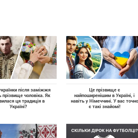
українки після заміжжя
Це прізвище є
 прізвище чоловіка. Як
найпоширенішим в Україні, і
вилася ця традиція в
навіть у Німеччині. У вас точн
Україні?
є такі знайомі!