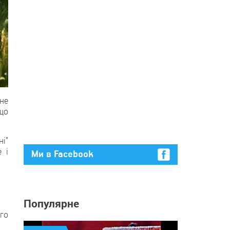
 не
що
і”
 і
Ми в Facebook
Популярне
го